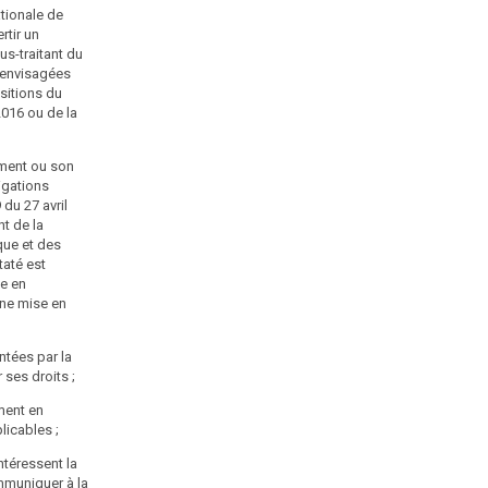
tionale de
Dans le cas contraire, la formation restreinte peut
rtir un
prononcer à son encontre, après une procédure
s-traitant du
contradictoire, les sanctions suivantes :
t envisagées
sitions du
1° Une sanction pécuniaire, dans les conditions
2016 ou de la
prévues par l'article 47, à l'exception des cas où le
traitement est mis en œuvre par l'Etat ;
ement ou son
Art. 47
igations
du 27 avril
Version initiale
nt de la
Le montant de la sanction pécuniaire prévue au I de
que et des
l'article 45 est proportionné à la gravité des
taté est
manquements commis et aux avantages tirés de ce
se en
manquement.
une mise en
Lors du premier manquement, il ne peut excéder 150
000 euros. En cas de manquement réitéré dans les
ntées par la
cinq années à compter de la date à laquelle la sanction
ses droits ;
pécuniaire précédemment prononcée est devenue
ment en
définitive, il ne peut excéder 300 000 euros ou,
licables ;
s'agissant d'une entreprise, 5 % du chiffre d'affaires
hors taxes du dernier exercice clos dans la limite de
ntéressent la
300 000 euros.
ommuniquer à la