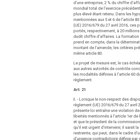
 500 000 EUR ou, dans le cas d'une
d'une entreprise, 2 % du chiffre d'aff
ux articles 33 et 34; FR 103 FR j) omet
 de son chiffre d'affaires annuel (…)
mondial total de l'exercice précédent
 délégué à la protection des données
 mondial pour l'exercice précédent, à un
plus élevé étant retenu. Dans les hy
 ce que les conditions pour
traitement ou à un sous-traitant qui, de
mentionnées aux 5 et 6 de l'article 8
ent de ses missions soient réunies
é ou par négligence:
(UE) 2016/679 du 27 avril 2016, ces 
x articles 35, 36 et 37; k) fait un
portés, respectivement, à 20 millions
'une marque ou d'un label de protection
as les informations, fournit des
dudit chiffre d'affaires. La formation 
sens de l'article 39; l) effectue ou
ncomplètes ou ne fournit pas les
prend en compte, dans la déterminat
tion d'effectuer, vers un pays tiers ou à
en temps voulu ou] de façon
montant de l'amende, les critères pr
n internationale, un transfert de
 transparente à la personne concernée
même article 83.
est pas autorisé par une décision
l'article 12, paragraphe 3, et aux
actère adéquat du niveau de protection,
4 bis
Le projet de mesure est, le cas éché
s garanties appropriées ou par une
aux autres autorités de contrôle con
pas un accès à la personne concernée ou
formément aux articles 40 à 44; m) ne
les modalités définies à l'article 60
s les données à caractère personnel
e injonction, une interdiction
règlement.
x articles 15 et 16 (...);
éfinitive de traitement ou la
flux de données par l'autorité de
Art. 21
s les données à caractère personnel en
mément à l'article 53, paragraphe 1; n)
it à l'effacement et à l'"oubli
I.
- Lorsque le non-respect des dispo
 l'obligation de prêter assistance, de
formément à l'article 17, paragraphe 1,
règlement (UE) 2016/679 du 27 avril 
 fournir des informations utiles à
) ou e);
présente loi entraîne une violation de
ontrôle ou de lui donner accès aux
libertés mentionnés à l'article 1er de 
ément à l'article 28, paragraphe 3, à
et que le président de la commissio
'article 34, paragraphe 6, et à l'article 53,
qu'il est urgent d'intervenir, il saisit 
des données à caractère personnel en
o) ne respecte pas les règles de
restreinte, qui peut, dans le cadre d
it à la limitation du traitement prévu à
secret professionnel conformément à
d'urgence contradictoire définie par 
s ou n'informe pas la personne concernée