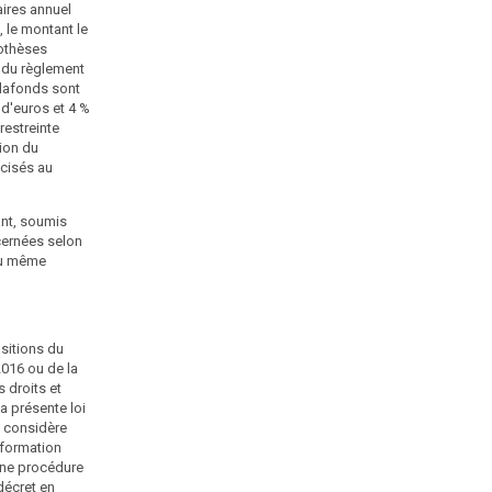
règlement (UE) 2016/679 du Parlement européen et du
aires annuel
Conseil du 27 avril 2016 précité ou de la présente loi
, le montant le
entraîne une violation des droits et libertés mentionnés
pothèses
à l'article 1er de la présente loi et que le président de la
3 du règlement
commission considère qu'il est urgent d'intervenir, il
plafonds sont
saisit la formation restreinte, qui peut, dans le cadre
 d'euros et 4 %
d'une procédure d'urgence contradictoire définie par
restreinte
décret en Conseil d'Etat, adopter l'une des mesures
ion du
suivantes :
écisés au
1° L'interruption provisoire de la mise en œuvre du
traitement, y compris d'un transfert de données hors
ant, soumis
de l'Union européenne, pour une durée maximale de
cernées selon
trois mois, si le traitement n'est pas au nombre de ceux
 du même
qui intéressent la sûreté de l'Etat ou la défense ou de
ceux relevant du chapitre XIII lorsqu'ils sont mis en
œuvre pour le compte de l'Etat ;
sitions du
2° La limitation du traitement de certaines des
2016 ou de la
données à caractère personnel traitées, pour une
s droits et
durée maximale de trois mois, si le traitement n'est pas
la présente loi
au nombre de ceux qui intéressent la sûreté de l'Etat
n considère
ou la défense ou de ceux relevant du même chapitre
la formation
XIII lorsqu'ils sont mis en œuvre pour le compte de
'une procédure
l'Etat ;
décret en