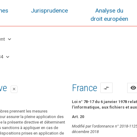
ines
Jurisprudence
Analyse du
droit européen
keyboard_arrow_down
ent
keyboard_arrow_down
84
ition 1
ition 2
ive
France
visibility
compare_arrows
close
close
close
ité de contrôle est habilitée à infliger
té de contrôle (...) veille à ce que les
Loi n° 78-17 du 6 janvier 1978 rela
administratives en conformité avec le
tratives visées à l'article 79 bis qui
l'informatique, aux fichiers et aux
bres prennent les mesures
en vertu du présent article pour des
ur assurer la pleine application des
Art. 20
résent règlement (...) soient, dans
cas, la sanction administrative doit
e la présente directive et déterminent
fectives, proportionnées et dissuasives.
Modifié par l'ordonnance n° 2018-112
 proportionnée et dissuasive. Le montant
 sanctions à appliquer en cas de
décembre 2018
ministrative est fixé en tenant dûment
dispositions prises en application de