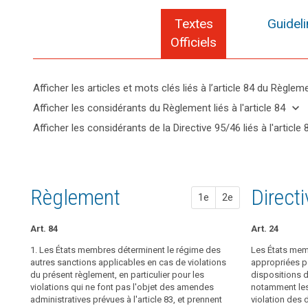
Textes
Guidel
Officiels
Afficher les articles et mots clés liés à l’article 84 du Règlem
keyboard_arrow_up
Cacher
keyboard_arrow_down
Afficher les considérants du Règlement liés à l'article 84
les
keyboard_arrow_up
Cacher les
Afficher les considérants de la Directive 95/46 liés à l'article 
articles
considérants
Mots
keyboard_arrow_up
Cacher les
et
(148)
du
clés
considérants
mots
Afin
liés
Règlement
de la
clés
de
à
liés à l'article
Directive
l'article
liés à
renforcer
Règlement
Propos
Propos
Direct
84
1e
2e
84
95/46 liés à
l’article
l'application
l'article 84
84
des
sanctions
Art. 84
1. Chaque autor
1. Chaque autori
Art. 24
règles
des sanctions 
amendes adminis
du
1. Les États membres déterminent le régime des
Les États mem
présent article.
sont imposées 
présent
autres sanctions applicables en cas de violations
appropriées po
violations du p
du présent règlement, en particulier pour les
2. Dans chaque 
dispositions d
règlement,
chaque cas, ef
violations qui ne font pas l'objet des amendes
être effective,
notamment les
des
administratives prévues à l'article 83, et prennent
de l'amende ad
2. (…)
violation des 
sanctions