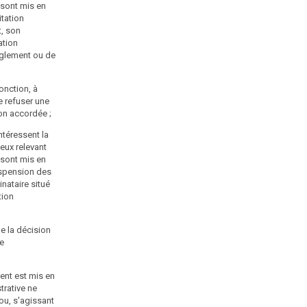
s sont mis en
5° La suspension des flux de données adressées à un
itation
destinataire situé dans un pays tiers ou à une
t, son
organisation internationale ;
ation
6° La suspension partielle ou totale de la décision
glement ou de
d'approbation des règles d'entreprise contraignantes ;
7° A l'exception des cas où le traitement est mis en
jonction, à
œuvre par l'Etat, une amende administrative ne
e refuser une
pouvant excéder 10 millions d'euros ou, s'agissant
tion accordée ;
d'une entreprise, 2 % du chiffre d'affaires annuel
ntéressent la
mondial total de l'exercice précédent, le montant le
ceux relevant
plus élevé étant retenu. Dans les hypothèses
s sont mis en
mentionnées aux 5 et 6 de l'article 83 du règlement
uspension des
(UE) 2016/679 du Parlement européen et du Conseil du
nataire situé
27 avril 2016 précité, ces plafonds sont portés,
tion
respectivement, à 20 millions d'euros et 4 % dudit
chiffre d'affaires. La formation restreinte prend en
compte, dans la détermination du montant de
de la décision
l'amende, les critères précisés au même article 83.
se
Art. 46
ment est mis en
Modifié par la loi n°2018-493 du 20 juin 2018
trative ne
I. - Lorsque le non-respect des dispositions du
ou, s'agissant