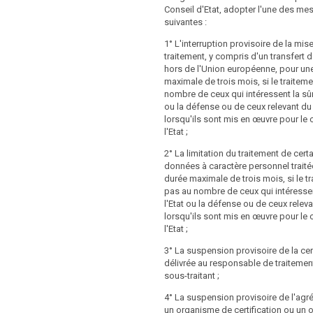
Conseil d'Etat, adopter l'une des me
mitation du traitement soit levée
on est habilitée à adopter des actes
suivantes :
 l'article 17 bis, paragraphe 4;
formité avec l’article 86 aux fins
1° L'interruption provisoire de la mi
unique pas à chaque destinataire à qui
ontant des amendes administratives
traitement, y compris d'un transfert
e du traitement a communiqué des
ragraphes 4, 5 et 6, en tenant compte
hors de l'Union européenne, pour un
tère personnel toute rectification, tout
noncés au paragraphe 2.
maximale de trois mois, si le traiteme
toute limitation du traitement en
nombre de ceux qui intéressent la sûr
ticle 17 ter;
ou la défense ou de ceux relevant du ti
ournit pas à la personne concernée les
lorsqu'ils sont mis en œuvre pour le
tère personnel la concernant (...) en
l'Etat ;
ticle 18;
2° La limitation du traitement de cert
raite des données à caractère personnel
données à caractère personnel traité
ersonne concernée s'y soit opposée
durée maximale de trois mois, si le tr
l'article 19, paragraphe 1, et n'établit
pas au nombre de ceux qui intéressen
e de raisons impérieuses et légitimes
l'Etat ou la défense ou de ceux relevant
aitement, qui priment les intérêts, les
lorsqu'ils sont mis en œuvre pour le
ibertés de la personne concernée, ou la
l'Etat ;
'exercice ou la défense d'un droit en
3° La suspension provisoire de la cert
délivrée au responsable de traitemen
ournit pas à la personne concernée
sous-traitant ;
 concernant le droit de s'opposer au
4° La suspension provisoire de l'agr
es fins de prospection conformément à
un organisme de certification ou un
aragraphe 2, ou continue le traitement de