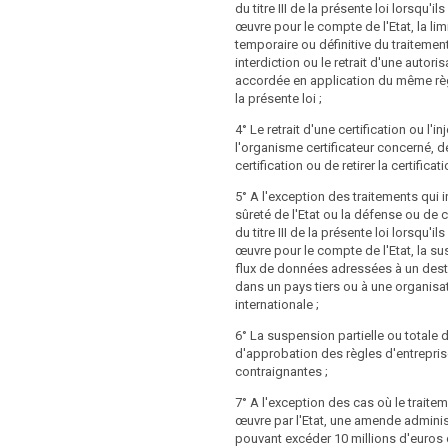
e du [date visée à l'article 91,
du titre III de la présente loi lorsqu'il
onsentement conformément aux articles
 tout en prenant les mesures
œuvre pour le compte de l'Etat, la lim
aite des catégories particulières de
ur que ces sanctions pénales soient
temporaire ou définitive du traitemen
ation des articles 9 et 81; c) ne
oportionnées et dissuasives, compte
interdiction ou le retrait d'une autoris
une opposition ou ne se conforme pas à
 des amendes administratives prévues
accordée en application du même rè
évue à l’article 19; d) ne respecte pas les
t règlement. Dans ce cas, les États
la présente loi ;
atives aux mesures fondées sur le
ent à la Commission les parties de leur
rmément à l'article 20; e) omet
4° Le retrait d'une certification ou l'in
ncernées.
règles internes ou de mettre en œuvre
l'organisme certificateur concerné, d
quises pour assurer et prouver le
certification ou de retirer la certifica
ligations énoncées aux articles 22, 23
 de désigner un représentant
e contrôle (...) peut infliger une amende
5° A l'exception des traitements qui i
l’article 25; g) traite des données à
 250 000 EUR, ou, dans le cas d'une
sûreté de l'Etat ou la défense ou de 
onnel ou donne l'instruction d'en
 % de son chiffre d'affaires annuel total
du titre III de la présente loi lorsqu'il
aitement en violation des obligations,
ial pour l'exercice précédent, à un
œuvre pour le compte de l'Etat, la s
ticles 26 et 27, en matière de
 traitement qui, de propos délibéré ou
flux de données adressées à un desti
lisé pour le compte d'un responsable du
:
dans un pays tiers ou à une organisa
omet de signaler ou de notifier une
internationale ;
s dans les délais prévus à l'article 12,
onnées à caractère personnel, ou omet
 aux demandes de la personne
violation en temps utile ou de façon
6° La suspension partielle ou totale 
torité de contrôle ou à la personne
d'approbation des règles d'entrepri
ormément aux articles 31 et 32; i) omet
contraignantes ;
rais (…) en violation de l'article 12,
 analyse d'impact relative à la
première phrase.
7° A l'exception des cas où le traite
 données ou traite des données à
œuvre par l'Etat, une amende adminis
onnel sans autorisation préalable ou
e contrôle (...) peut infliger une amende
pouvant excéder 10 millions d'euros 
éalable de l'autorité de contrôle