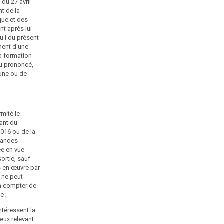
du 27 avril
nt de la
1° Un rappel à l'ordre ;
que et des
nt après lui
2° Une injonction de mettre en conformité le traitement
u I du présent
avec les obligations résultant de la présente loi ou du
ment d'une
règlement (UE) 2016/679 du Parlement européen et du
la formation
Conseil du 27 avril 2016 précité ou de satisfaire aux
du prononcé,
demandes présentées par la personne concernée en
'une ou de
vue d'exercer ses droits, qui peut être assortie, sauf
dans des cas où le traitement est mis en œuvre par
l'Etat, d'une astreinte dont le montant ne peut excéder
100 000 € par jour de retard à compter de la date fixée
par la formation restreinte ;
mité le
tant du
3° A l'exception des traitements qui intéressent la
2016 ou de la
sûreté de l'Etat ou la défense ou de ceux relevant du
emandes
chapitre XIII de la présente loi lorsqu'ils sont mis en
ée en vue
œuvre pour le compte de l'Etat, la limitation temporaire
sortie, sauf
ou définitive du traitement, son interdiction ou le retrait
s en œuvre par
d'une autorisation accordée en application du même
t ne peut
règlement ou de la présente loi ;
 à compter de
e ;
4° Le retrait d'une certification ou l'injonction, à
l'organisme certificateur concerné, de refuser une
ntéressent la
certification ou de retirer la certification accordée ;
ceux relevant