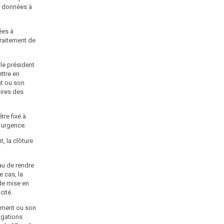
e données à
Lorsque la formation restreinte a prononcé une
sanction pécuniaire devenue définitive avant que le
juge pénal ait statué définitivement sur les mêmes faits
ées à
ou des faits connexes, celui-ci peut ordonner que la
traitement de
sanction pécuniaire s'impute sur l'amende qu'il
prononce.
 le président
Les sanctions pécuniaires sont recouvrées comme les
ttre en
créances de l'Etat étrangères à l'impôt et au domaine.
nt ou son
aires des
Art. 45
Modifié par la loi n°2018-493 du 20 juin 2018
tre fixé à
III. - Lorsque le responsable de traitement ou son
 urgence.
sous-traitant ne respecte pas les obligations résultant
, la clôture
du règlement (UE) 2016/679 du Parlement européen et
.
du Conseil du 27 avril 2016 précité ou de la présente
loi, le président de la Commission nationale de
au de rendre
l'informatique et des libertés peut également, le cas
 cas, la
échéant après lui avoir adressé l'avertissement prévu
de mise en
au I du présent article ou, le cas échéant en
cité.
complément d'une mise en demeure prévue au II, saisir
la formation restreinte de la commission en vue du
tement ou son
prononcé, après procédure contradictoire, de l'une ou
igations
de plusieurs des mesures suivantes :