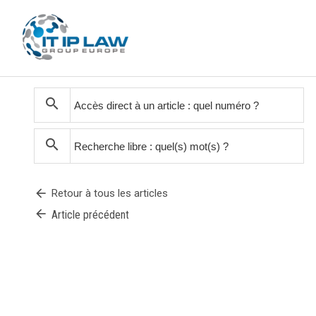
search
search
arrow_back
Retour à tous les articles
arrow_back
Article précédent