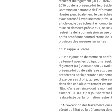
résultant du règlement (UE) 2016/679 
nformément à l'article 17. d) omet de
2016 ou de la présente loi, le préside
pie des données à caractère personnel
 circonstance aggravante ou atténuante
Commission nationale de l'informati
ctronique ou fait obstacle à ce que la
cas concerné.
libertés peut également, le cas échéa
ernée transmette ses FR 102 FR
avoir adressé l'avertissement prévu a
ctère personnel à une autre application
article ou, le cas échéant en complé
l’article 18; e) omet de définir ou ne
mise en demeure prévue au II, saisir 
ffisamment les obligations respectives
restreinte de la commission en vue 
es conjoints du traitement
t membre peut établir les règles
après procédure contradictoire, de l
l'article 24; f) ne tient pas, ou pas
 et dans quelle mesure des amendes
plusieurs des mesures suivantes :
 à jour la documentation conformément
fligées à des autorités et des
 l'article 31, paragraphe 4, et à l'article 44,
ics établis sur son territoire.
1° Un rappel à l'ordre ;
g) ne respecte pas, lorsque des
ticulières de données ne sont pas
ar l'autorité de contrôle (…), des
2° Une injonction de mettre en confor
nformément aux articles 80, 82 et 83,
i confère le présent article est soumis à
traitement avec les obligations résul
atière de liberté d’ex
procédurales appropriées
pression, les règles
règlement (UE) 2016/679 du 27 avril 
ent de données à caractère personnel en
 droit de l'Union ou à la législation
présente loi ou de satisfaire aux d
oi ou les conditions de traitement à des
re, y compris le droit à un recours
présentées par la personne concern
he historique, statistique et scientifique.
ne procédure régulière.
d'exercer ses droits, qui peut être as
de contrôle inflige une amende pouvant
dans des cas où le traitement est mi
embres peuvent s'abstenir de mettre en
00 000 EUR ou, dans le cas d'une
l'Etat, d'une astreinte dont le montan
es régissant les amendes administratives
 % de son chiffre d’affaires annuel
excéder 100 000 € par jour de retard
le 79 bis, paragraphes 1, 2 et 3, lorsque
conque, de propos délibéré ou par
la date fixée par la formation restreint
uridique ne prévoit pas d'amendes
 traite des données à caractère
 et que les violations visées font déjà
3° A l'exception des traitements qui i
 base juridique ou sans base juridique
tions pénales dans le cadre de leur droit
sûreté de l'Etat ou la défense ou de 
tte fin ou ne respecte pas les conditions