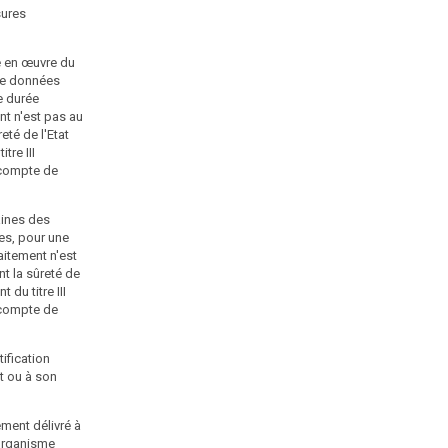
3° La suspension provisoire de la certification délivrée
sures
au responsable de traitement ou à son sous-traitant ;
4° La suspension provisoire de l'agrément délivré à un
se en œuvre du
organisme de certification ou un organisme chargé du
 de données
respect d'un code de conduite ;
e durée
nt n'est pas au
5° La suspension provisoire de l'autorisation délivrée
eté de l'Etat
sur le fondement du III de l'article 54 de la présente loi ;
tre III
 compte de
6° L'injonction de mettre en conformité le traitement
avec les obligations résultant du règlement (UE)
2016/679 du Parlement européen et du Conseil du 27
aines des
avril 2016 précité ou de la présente loi ou de satisfaire
es, pour une
aux demandes présentées par la personne concernée
aitement n'est
en vue d'exercer ses droits, qui peut être assortie, sauf
t la sûreté de
dans le cas où le traitement est mis en œuvre par l'Etat,
 du titre III
d'une astreinte dont le montant ne peut excéder 100
 compte de
000 € par jour de retard à compter de la date fixée par
la formation restreinte ;
ification
7° Un rappel à l'ordre ;
t ou à son
8° L'information du Premier ministre pour qu'il prenne,
le cas échéant, les mesures permettant de faire cesser
ément délivré à
la violation constatée, si le traitement en cause est au
 organisme