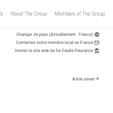
Us
About The Group
Members of The Group
Changer de pays (Actuellement : France)
language
Contactez notre membre local en France
mail_outline
Visitez le site web de De Gaulle Fleurance
account_balance
arrow_forward
Article suivant