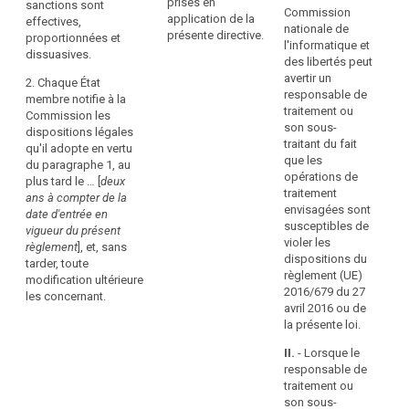
prises en
sanctions sont
violation
proportionnée
pr
chaque cas,
Commission
application de la
effectives,
et dissuasive.
du
so
effectives,
nationale de
présente directive.
proportionnées et
Le montant de
ap
présent
proportionnées
l'informatique et
dissuasives.
l'amende
pr
et dissuasives.
des libertés peut
règlement,
administrative
con
avertir un
en
2. Chaque État
est fixé en
2. (…)
les
responsable de
membre notifie à la
complément
tenant dûment
sui
traitement ou
Commission les
2 bis. Selon les
ou
compte de la
son sous-
dispositions légales
caractéristiques
1°
nature, de la
à
traitant du fait
qu'il adopte en vertu
propres à
péc
gravité et de la
la
que les
du paragraphe 1, au
chaque cas, les
da
durée de la
opérations de
place
plus tard le … [
deux
amendes
co
violation, du fait
traitement
des
ans à compter de la
administratives
pr
que l'infraction
envisagées sont
date d'entrée en
mesures
sont imposées
l'a
a été commise
susceptibles de
vigueur du présent
en complément
appropriées
l'e
de propos
violer les
règlement
], et, sans
ou à la place
cas
délibéré ou par
imposées
dispositions du
tarder, toute
des mesures
tra
négligence, du
par
règlement (UE)
modification ultérieure
visées à l'article
mi
degré de
2016/679 du 27
l'autorité
les concernant.
53, paragraphe
par
responsabilité
avril 2016 ou de
de
1 ter, points a) à
de la personne
la présente loi.
Art
contrôle
f). Lorsqu'il est
physique ou
décidé
en
morale en
II.
- Lorsque le
Ver
d'imposer ou
cause et de
vertu
responsable de
non une
violations
Le
traitement ou
du
amende
antérieurement
la 
son sous-