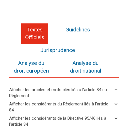
Textes
Guidelines
Officiels
Jurisprudence
Analyse du
Analyse du
droit européen
droit national
keyboard_arrow_down
Afficher les articles et mots clés liés à l’article 84 du
Règlement
keyboard_arrow_up
Cacher
keyboard_arrow_down
Afficher les considérants du Règlement liés à l'article
les
84
articles
keyboard_arrow_up
Cacher les
Mots
keyboard_arrow_down
Afficher les considérants de la Directive 95/46 liés à
et
considérants
clés
l'article 84
mots
(148)
liés