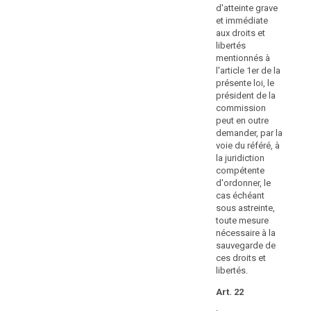
atteinte
et
d'atteinte grave
protection des
aux
à
et immédiate
données au
lib
aux droits et
l'exercice
sens de l'article
me
libertés
39 ou ne
d'autres
l'a
mentionnés à
respecte par
pouvoirs
la 
l'article 1er de la
les conditions
des
le 
présente loi, le
et les
autorités
la
président de la
procédures
peu
de
commission
prévues aux
de
peut en outre
contrôle
articles 38 bis
la 
demander, par la
et 39 bis;
ou
réf
voie du référé, à
à
jur
g) effectue ou
la juridiction
l'application
co
donne
compétente
d'autres
d'o
l'instruction
d'ordonner, le
ca
sanctions
d'effectuer,
cas échéant
sou
vers un
sous astreinte,
en
to
destinataire
toute mesure
vertu
néc
situé dans un
nécessaire à la
du
sa
pays tiers ou à
sauvegarde de
présent
ces
une
ces droits et
règlement.
lib
organisation
libertés.
internationale,
Art
Art. 22
(151)
un transfert de
Les
données en