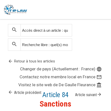
search
search
arrow_back
Retour à tous les articles
Changer de pays (Actuellement : France)
language
Contactez notre membre local en France
mail_outline
Visitez le site web de De Gaulle Fleurance
account_balance
arrow_back
Article précédent
Article 84
arrow_forward
Article suivant
Sanctions