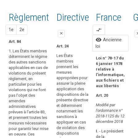
du
keyboard_arrow_up
Cacher les
clés
Afin
à
Règlement
considérants
l'article
liés à
de
liés à l'article
Règlement
Proposition
Proposition
Directive
France
A
G
84
de la
l’article
renforcer
84
Directive
84
l'application
sanctions
95/46 liés à
1
2
l
1e
2e
compare_arrows
des
close
cl
l'article 84
règles
visibility
Ancienne
Art. 84
du
close
close
clo
loi
Art. 24
présent
1. Les États membres
1. Chaque
1. Chaque
Lo
règlement,
Les États
déterminent le régime
Loi n° 78-17 du
autorité de
autorité de
6 
membres
des autres sanctions
des
6 janvier 1978
contrôle est
contrôle (...)
rel
prennent les
applicables en cas de
sanctions
relative à
habilitée à
veille à ce que
l'
mesures
violations du présent
l'informatique,
y
infliger des
les amendes
aux
appropriées pour
règlement, en
aux fichiers et
sanctions
administratives
au
compris
assurer la pleine
particulier pour les
aux libertés
administratives
visées à l'article
des
application des
violations qui ne font
Art
en conformité
79 bis qui sont
amendes
dispositions de la
pas l'objet des
Art. 20
avec le présent
imposées en
présente directive
Ver
amendes
administratives
article.
vertu du
Modifié par
et déterminent
administratives
devraient
présent article
(…)
l'ordonnance n°
notamment les
prévues à l'article 83,
2. Dans chaque
être
pour des
2018-1125 du 12
sanctions à
et prennent toutes les
cas, la sanction
Da
violations du
infligées
décembre 2018
appliquer en cas
mesures nécessaires
administrative
con
présent
pour
de violation des
pour garantir leur mise
doit être
fo
règlement (...)
I.
- Le président
toute
dispositions
en oeuvre. Ces
effective,
res
soient, dans
de la