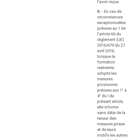
pas les
l'avoir reçue.
compte,
pré
conditions
la 
lorsqu'elle
II.
- En cas de
relatives au
res
circonstances
examine
consentement
ad
exceptionnelles
conformément
quel
me
prévues au 1 de
aux articles 6, 7,
serait
pro
l'article 66 du
8 et 9;
le
pré
règlement (UE)
montant
à 4
b) (…);
2016/679 du 27
pré
approprié
avril 2016,
c) (…);
ell
lorsque la
de
san
formation
l'amende,
d) ne respecte
te
restreinte
pas les
du
me
adopte les
conditions
niveau
et 
mesures
relatives à la
général
mot
provisoires
prise de
aut
des
prévues aux 1° à
décision
de 
4° du I du
revenus
individuelle
con
présent article,
dans
automatisée, y
co
elle informe
compris le (…)
l'État
eu
sans délai de la
profilage
membre
pr
teneur des
conformément
ainsi
don
mesures prises
à l'article 20;
Co
que
et de leurs
eu
motifs les autres
d bis) omet (…)
de