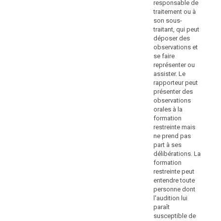
i) (…)
responsable de
règles
res
traitement ou à
relatives
rap
j) (…).
son sous-
aux
not
traitant, qui peut
3 bis. Si un
re
amendes
déposer des
responsable du
tra
administratives
observations et
traitement ou
so
peuvent
se faire
un sous-traitant
tra
représenter ou
être
enfreint
pe
assister. Le
appliquées
délibérément
de
rapporteur peut
ou par
de
obs
présenter des
négligence
se 
telle
observations
plusieurs
rep
sorte
orales à la
dispositions du
ass
que,
formation
présent
rap
restreinte mais
au
règlement
pr
ne prend pas
Danemark,
énumérées aux
ob
part à ses
paragraphes 1,
l'amende
ora
délibérations. La
2 ou 3, le
fo
est
formation
montant total
res
imposée
restreinte peut
de l'amende ne
ne
par
entendre toute
peut pas
par
personne dont
les
excéder le
dél
l'audition lui
juridictions
montant fixé
La
paraît
pour la violation
nationales
res
susceptible de
la plus grave. 4.
ent