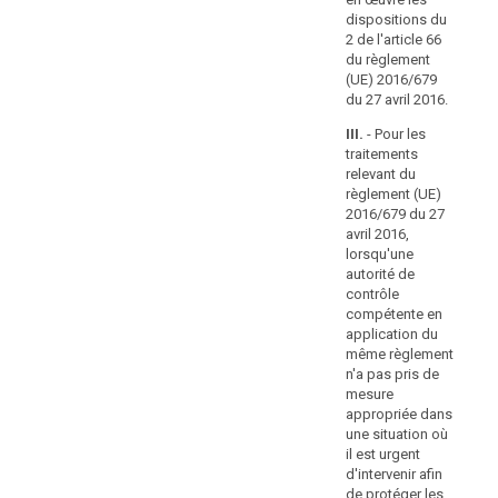
pour
rè
violation (…) de
dispositions du
favoriser
20
l'article 26;
2 de l'article 66
une
Pa
du règlement
d quinquies)
application
eu
(UE) 2016/679
omet de
Con
cohérente
du 27 avril 2016.
signaler ou de
avr
des
notifier une
pré
III.
- Pour les
amendes
violation de
lo
traitements
administratives.
données à
aut
relevant du
Il
caractère
con
règlement (UE)
personnel, ou
devrait
co
2016/679 du 27
omet de notifier
app
appartenir
avril 2016,
la violation [en
mê
lorsqu'une
aux
temps utile ou]
règ
autorité de
États
de façon
pas
contrôle
membres
complète à
me
compétente en
de
l'autorité de
ap
application du
contrôle ou à la
déterminer
da
même règlement
personne
sit
si
n'a pas pris de
concernée en
est
mesure
et
violation des
d'i
appropriée dans
dans
articles 31 et
de 
une situation où
quelle
32;
dro
il est urgent
mesure
lib
d'intervenir afin
d sexies) omet
les
pe
de protéger les