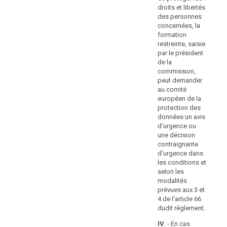
d'effectuer une
con
autorités
droits et libertés
analyse
fo
des personnes
publiques
d'impact
res
concernées, la
devraient
relative à la
sai
formation
faire
protection des
pré
restreinte, saisie
données en
l'objet
co
par le président
violation de
d'amendes
pe
de la
l'article 33 ou
au
administratives.
commission,
traite des
eu
peut demander
L'application
données à
pr
au comité
d'une
caractère
do
européen de la
amende
personnel sans
avi
protection des
consultation
administrative
ou
données un avis
préalable de
ou
co
d'urgence ou
l'autorité de
d'
le
une décision
contrôle en
les
contraignante
fait
violation de
et 
d'urgence dans
de
l'article 34,
mo
les conditions et
donner
paragraphe 2;
pr
selon les
un
et 
modalités
e) (…);
avertissement
66 
prévues aux 3 et
rè
f) fait un usage
ne
4 de l'article 66
abusif d'une
dudit règlement.
portent
IV.
marque ou d'un
pas
d'a
IV.
- En cas
label de