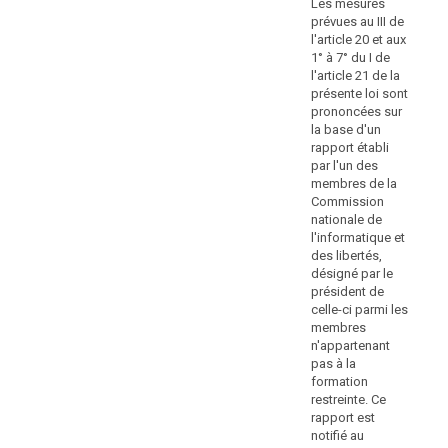
Mod
Les mesures
violation des
systèmes
n°
prévues au III de
articles 41 à 44;
juridiques
20 
l'article 20 et aux
du
1° à 7° du I de
h) ne respecte
Le
l'article 21 de la
Danemark
pas une
pré
présente loi sont
injonction, une
et
de 
prononcées sur
limitation
de
aux
la base d'un
temporaire ou
de 
l'Estonie
rapport établi
définitive de
so
ne
par l'un des
traitement ou la
pr
permettent
membres de la
suspension de
la 
Commission
pas
flux de
rap
nationale de
données par
d'imposer
par
l'informatique et
l'autorité de
des
me
des libertés,
contrôle
Co
amendes
désigné par le
conformément
nat
administratives
président de
à l'article 53,
l'i
comme
celle-ci parmi les
paragraphe 1
et 
membres
le
ter, ou ne
dés
n'appartenant
fournit pas
prévoit
pr
pas à la
l'accès en
le
cel
formation
violation de
le
présent
restreinte. Ce
l'article 53,
n'
règlement.
rapport est
paragraphe 1.
pas
Les
notifié au
fo