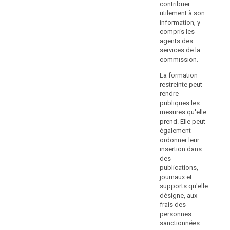
compétentes
contribuer
(...)
pe
sous
utilement à son
l'a
la
information, y
par
compris les
forme
su
agents des
d'une
con
services de la
sanction
uti
commission.
inf
pénale
com
La formation
et
de
restreinte peut
en
sec
rendre
Estonie,
gén
publiques les
l'amende
co
mesures qu'elle
est
le
prend. Elle peut
ser
imposée
également
cel
ordonner leur
par
insertion dans
l'autorité
La
des
de
res
publications,
re
contrôle
journaux et
pub
dans
supports qu'elle
me
le
désigne, aux
pre
frais des
cadre
ég
personnes
d'une
ord
sanctionnées.
procédure
ins