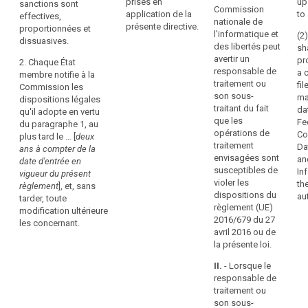
prises en
up
sanctions sont
violation
proportionnée
pr
chaque cas,
Commission
application de la
to 
effectives,
et dissuasive.
du
so
effectives,
nationale de
présente directive.
proportionnées et
Le montant de
ap
présent
proportionnées
l'informatique et
(2
dissuasives.
l'amende
pr
et dissuasives.
des libertés peut
règlement,
sh
administrative
con
avertir un
pr
en
2. Chaque État
est fixé en
2. (…)
les
responsable de
a 
membre notifie à la
complément
tenant dûment
sui
traitement ou
fi
Commission les
2 bis. Selon les
ou
compte de la
son sous-
ma
dispositions légales
caractéristiques
1°
nature, de la
à
traitant du fait
da
qu'il adopte en vertu
propres à
péc
gravité et de la
la
que les
Fe
du paragraphe 1, au
chaque cas, les
da
durée de la
opérations de
place
Co
plus tard le … [
deux
amendes
co
violation, du fait
traitement
Da
des
ans à compter de la
administratives
pr
que l'infraction
envisagées sont
an
date d'entrée en
mesures
sont imposées
l'a
a été commise
susceptibles de
In
vigueur du présent
en complément
appropriées
l'e
de propos
violer les
th
règlement
], et, sans
ou à la place
cas
délibéré ou par
imposées
dispositions du
aut
tarder, toute
des mesures
tra
négligence, du
par
règlement (UE)
modification ultérieure
visées à l'article
mi
degré de
2016/679 du 27
l'autorité
les concernant.
53, paragraphe
par
responsabilité
avril 2016 ou de
de
1 ter, points a) à
de la personne
la présente loi.
Art
contrôle
f). Lorsqu'il est
physique ou
décidé
en
morale en
II.
- Lorsque le
Ver
d'imposer ou
cause et de
vertu
responsable de
non une
violations
Le
traitement ou
du
amende
antérieurement
la 
son sous-