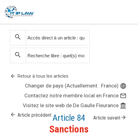
search
search
arrow_back
Retour à tous les articles
Changer de pays (Actuellement : France)
language
Contactez notre membre local en France
mail_outline
Visitez le site web de De Gaulle Fleurance
account_balance
arrow_back
Article précédent
Article 84
arrow_forward
Article suivant
Sanctions