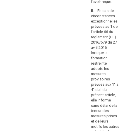
pas les
l'avoir reçue.
compte,
pré
conditions
la 
lorsqu'elle
II.
- En cas de
relatives au
res
circonstances
examine
consentement
ad
exceptionnelles
conformément
quel
me
prévues au 1 de
aux articles 6, 7,
serait
pro
l'article 66 du
8 et 9;
le
pré
règlement (UE)
montant
à 4
b) (…);
2016/679 du 27
pré
approprié
avril 2016,
c) (…);
ell
lorsque la
de
san
formation
l'amende,
d) ne respecte
te
restreinte
pas les
du
me
adopte les
conditions
niveau
et 
mesures
relatives à la
général
mot
provisoires
prise de
aut
des
prévues aux 1° à
décision
de 
4° du I du
revenus
individuelle
con
présent article,
dans
automatisée, y
co
elle informe
compris le (…)
l'État
eu
sans délai de la
profilage
membre
pr
teneur des
conformément
ainsi
don
mesures prises
à l'article 20;
Co
que
et de leurs
eu
motifs les autres
d bis) omet (…)
de