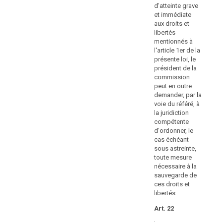
atteinte
et
d'atteinte grave
protection des
aux
à
et immédiate
données au
lib
aux droits et
l'exercice
sens de l'article
me
libertés
39 ou ne
d'autres
l'a
mentionnés à
respecte par
pouvoirs
la 
l'article 1er de la
les conditions
des
le 
présente loi, le
et les
autorités
la
président de la
procédures
peu
de
commission
prévues aux
de
peut en outre
contrôle
articles 38 bis
la 
demander, par la
et 39 bis;
ou
réf
voie du référé, à
à
jur
g) effectue ou
la juridiction
l'application
co
donne
compétente
d'autres
d'o
l'instruction
d'ordonner, le
ca
sanctions
d'effectuer,
cas échéant
sou
vers un
sous astreinte,
en
to
destinataire
toute mesure
vertu
néc
situé dans un
nécessaire à la
du
sa
pays tiers ou à
sauvegarde de
présent
ces
une
ces droits et
règlement.
lib
organisation
libertés.
internationale,
Art
Art. 22
(151)
un transfert de
Les
données en