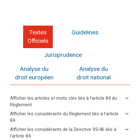
Textes
Guidelines
Officiels
Jurisprudence
Analyse du
Analyse du
droit européen
droit national
keyboard_arrow_down
Afficher les articles et mots clés liés à l’article 84 du
Règlement
keyboard_arrow_up
Cacher
keyboard_arrow_down
Afficher les considérants du Règlement liés à l'article
les
84
articles
keyboard_arrow_up
Cacher les
Mots
keyboard_arrow_down
Afficher les considérants de la Directive 95/46 liés à
et
considérants
clés
l'article 84
mots
(148)
liés