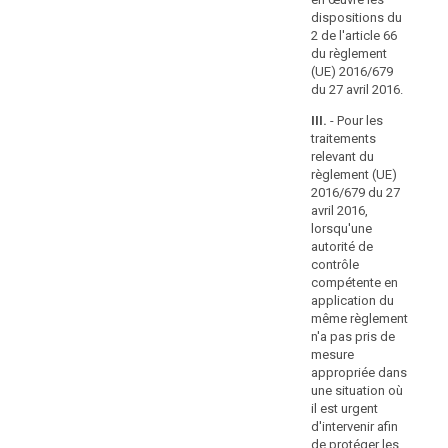
pour
rè
violation (…) de
dispositions du
favoriser
20
l'article 26;
2 de l'article 66
une
Pa
du règlement
d quinquies)
application
eu
(UE) 2016/679
omet de
Con
cohérente
du 27 avril 2016.
signaler ou de
avr
des
notifier une
pré
III.
- Pour les
amendes
violation de
lo
traitements
administratives.
données à
aut
relevant du
Il
caractère
con
règlement (UE)
personnel, ou
devrait
co
2016/679 du 27
omet de notifier
app
appartenir
avril 2016,
la violation [en
mê
lorsqu'une
aux
temps utile ou]
règ
autorité de
États
de façon
pas
contrôle
membres
complète à
me
compétente en
de
l'autorité de
ap
application du
contrôle ou à la
déterminer
da
même règlement
personne
sit
si
n'a pas pris de
concernée en
est
mesure
et
violation des
d'i
appropriée dans
dans
articles 31 et
de 
une situation où
quelle
32;
dro
il est urgent
mesure
lib
d'intervenir afin
d sexies) omet
les
pe
de protéger les