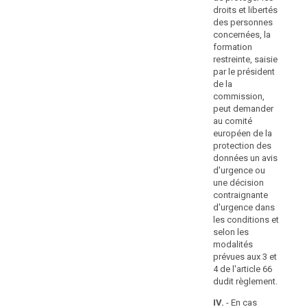
d'effectuer une
con
autorités
droits et libertés
analyse
fo
des personnes
publiques
d'impact
res
concernées, la
devraient
relative à la
sai
formation
faire
protection des
pré
restreinte, saisie
données en
l'objet
co
par le président
violation de
d'amendes
pe
de la
l'article 33 ou
au
administratives.
commission,
traite des
eu
peut demander
L'application
données à
pr
au comité
d'une
caractère
do
européen de la
amende
personnel sans
avi
protection des
consultation
administrative
ou
données un avis
préalable de
ou
co
d'urgence ou
l'autorité de
d'
le
une décision
contrôle en
les
contraignante
fait
violation de
et 
d'urgence dans
de
l'article 34,
mo
les conditions et
donner
paragraphe 2;
pr
selon les
un
et 
modalités
e) (…);
avertissement
66 
prévues aux 3 et
rè
f) fait un usage
ne
4 de l'article 66
abusif d'une
dudit règlement.
portent
IV.
marque ou d'un
pas
d'a
IV.
- En cas
label de