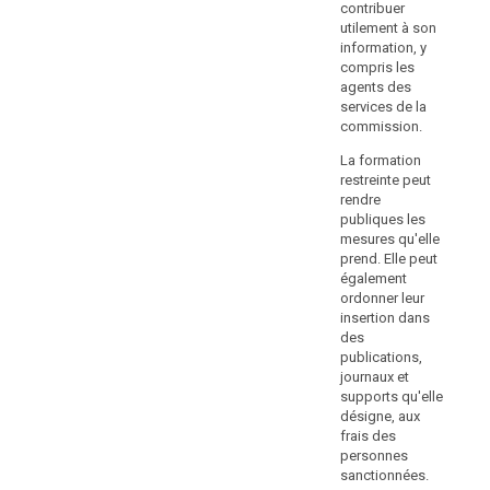
compétentes
contribuer
(...)
pe
sous
utilement à son
l'a
la
information, y
par
compris les
forme
su
agents des
d'une
con
services de la
sanction
uti
commission.
inf
pénale
com
La formation
et
de
restreinte peut
en
sec
rendre
Estonie,
gén
publiques les
l'amende
co
mesures qu'elle
est
le
prend. Elle peut
ser
imposée
également
cel
ordonner leur
par
insertion dans
l'autorité
La
des
de
res
publications,
re
contrôle
journaux et
pub
dans
supports qu'elle
me
le
désigne, aux
pre
frais des
cadre
ég
personnes
d'une
ord
sanctionnées.
procédure
ins