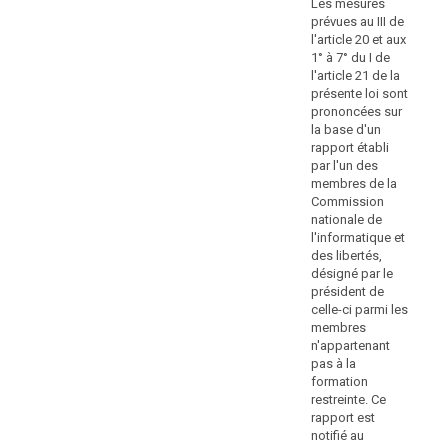
Mod
Les mesures
violation des
systèmes
n°
prévues au III de
articles 41 à 44;
juridiques
20 
l'article 20 et aux
du
1° à 7° du I de
h) ne respecte
Le
l'article 21 de la
Danemark
pas une
pré
présente loi sont
injonction, une
et
de 
prononcées sur
limitation
de
aux
la base d'un
temporaire ou
de 
l'Estonie
rapport établi
définitive de
so
ne
par l'un des
traitement ou la
pr
permettent
membres de la
suspension de
la 
Commission
pas
flux de
rap
nationale de
données par
d'imposer
par
l'informatique et
l'autorité de
des
me
des libertés,
contrôle
Co
amendes
désigné par le
conformément
nat
administratives
président de
à l'article 53,
l'i
comme
celle-ci parmi les
paragraphe 1
et 
membres
le
ter, ou ne
dés
n'appartenant
fournit pas
prévoit
pr
pas à la
l'accès en
le
cel
formation
violation de
le
présent
restreinte. Ce
l'article 53,
n'
règlement.
rapport est
paragraphe 1.
pas
Les
notifié au
fo