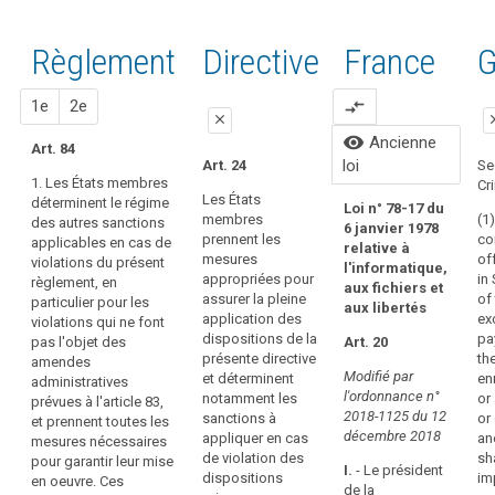
du
keyboard_arrow_up
Cacher les
clés
Afin
à
Règlement
considérants
l'article
liés à
de
liés à l'article
Règlement
Proposition
Proposition
Directive
France
A
G
84
de la
l’article
renforcer
84
Directive
84
l'application
sanctions
95/46 liés à
1
2
l
1e
2e
compare_arrows
des
close
cl
l'article 84
règles
visibility
Ancienne
Art. 84
du
close
close
clo
loi
Art. 24
Se
présent
1. Les États membres
Cr
1. Chaque
1. Chaque
Lo
règlement,
Les États
déterminent le régime
Loi n° 78-17 du
autorité de
autorité de
6 
membres
(1
des autres sanctions
des
6 janvier 1978
contrôle est
contrôle (...)
rel
prennent les
co
applicables en cas de
sanctions
relative à
habilitée à
veille à ce que
l'
mesures
of
violations du présent
l'informatique,
y
infliger des
les amendes
aux
appropriées pour
in
règlement, en
aux fichiers et
sanctions
administratives
au
compris
assurer la pleine
of 
particulier pour les
aux libertés
administratives
visées à l'article
des
application des
ex
violations qui ne font
Art
en conformité
79 bis qui sont
amendes
dispositions de la
pa
pas l'objet des
Art. 20
avec le présent
imposées en
présente directive
Ver
th
amendes
administratives
article.
vertu du
Modifié par
et déterminent
en
administratives
devraient
présent article
(…)
l'ordonnance n°
notamment les
or
prévues à l'article 83,
2. Dans chaque
être
pour des
2018-1125 du 12
sanctions à
or
et prennent toutes les
cas, la sanction
Da
violations du
infligées
décembre 2018
appliquer en cas
an
mesures nécessaires
administrative
con
présent
pour
de violation des
sha
pour garantir leur mise
doit être
fo
règlement (...)
I.
- Le président
toute
dispositions
im
en oeuvre. Ces
effective,
res
soient, dans
de la