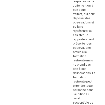
i) (…)
responsable de
règles
res
traitement ou à
relatives
rap
j) (…).
son sous-
aux
not
traitant, qui peut
3 bis. Si un
re
amendes
déposer des
responsable du
tra
administratives
observations et
traitement ou
so
peuvent
se faire
un sous-traitant
tra
représenter ou
être
enfreint
pe
assister. Le
appliquées
délibérément
de
rapporteur peut
ou par
de
obs
présenter des
négligence
se 
telle
observations
plusieurs
rep
sorte
orales à la
dispositions du
ass
que,
formation
présent
rap
restreinte mais
au
règlement
pr
ne prend pas
Danemark,
énumérées aux
ob
part à ses
paragraphes 1,
l'amende
ora
délibérations. La
2 ou 3, le
fo
est
formation
montant total
res
imposée
restreinte peut
de l'amende ne
ne
par
entendre toute
peut pas
par
personne dont
les
excéder le
dél
l'audition lui
juridictions
montant fixé
La
paraît
pour la violation
nationales
res
susceptible de
la plus grave. 4.
ent