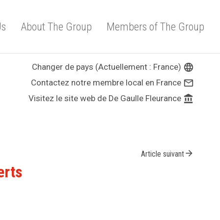
Us
About The Group
Members of The Group
Changer de pays (Actuellement : France)
language
Contactez notre membre local en France
mail_outline
Visitez le site web de De Gaulle Fleurance
account_balance
arrow_forward
Article suivant
erts