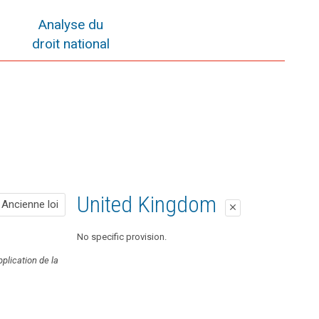
Analyse du
droit national
Ancienne loi
United Kingdom
Ancienne loi
close
close
Pas de disposition correspondante
No specific provision.
pplication de la