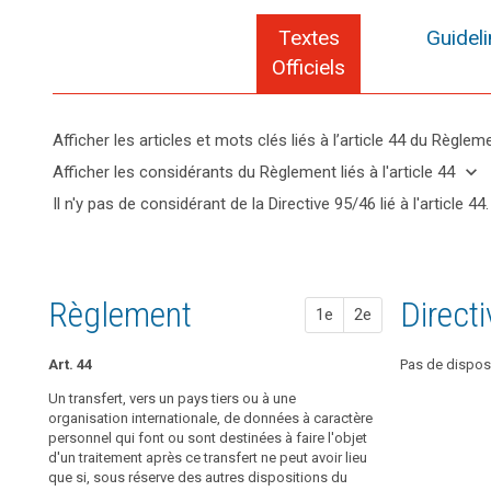
Textes
Guidel
Officiels
search
Afficher les articles et mots clés liés à l’article 44 du Règlem
keyboard_arrow_up
Cacher
keyboard_arrow_down
Afficher les considérants du Règlement liés à l'article 44
les
keyboard_arrow_up
Cacher les
Il n'y pas de considérant de la Directive 95/46 lié à l'article 44.
articles
considérants
Mots
et
(6)
du
clés
mots
L'évolution
liés
Règlement
clés
rapide
à
liés à l'article
l'article
liés à
des
Règlement
Propos
Propos
Direct
44
1e
2e
44
l’article
technologies
44
et
droit
Art. 44
Un transfert d
Supprimé dans
Pas de dispos
la
de
ou sont destiné
mondialisation
Un transfert, vers un pays tiers ou à une
suite
pays tiers ou à
ont
organisation internationale, de données à caractère
avoir lieu que 
niveau
personnel qui font ou sont destinées à faire l'objet
créé
du présent règ
de
d'un traitement après ce transfert ne peut avoir lieu
de
présent chapit
protection
que si, sous réserve des autres dispositions du
du traitement e
nouveaux