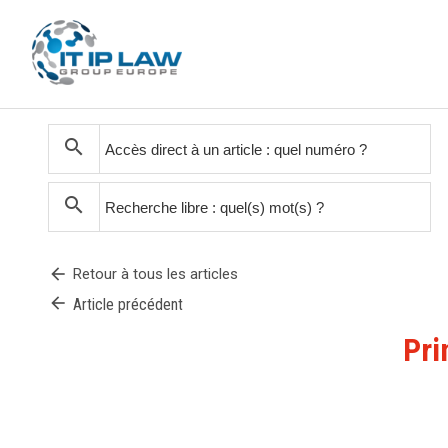
search
search
arrow_back
Retour à tous les articles
arrow_back
Article précédent
Pri