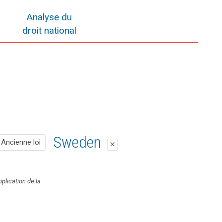
Analyse du
droit national
Ancienne loi
Sweden
Ancienne loi
close
close
Pas de disposition correspondante
pplication de la