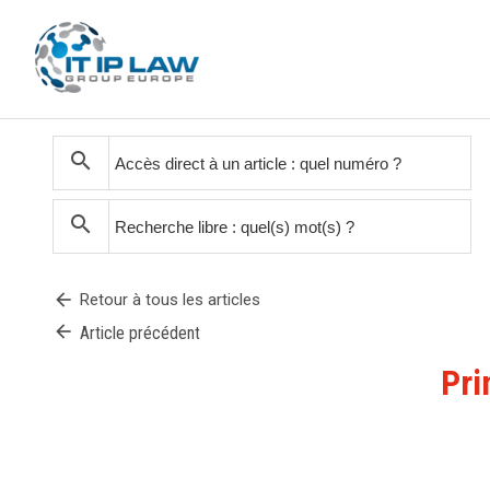
search
search
arrow_back
Retour à tous les articles
arrow_back
Article précédent
Pri