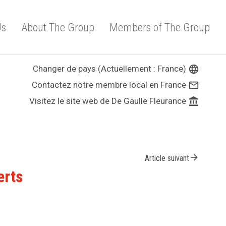
Us
About The Group
Members of The Group
Changer de pays (Actuellement : France)
language
Contactez notre membre local en France
mail_outline
Visitez le site web de De Gaulle Fleurance
account_balance
arrow_forward
Article suivant
erts