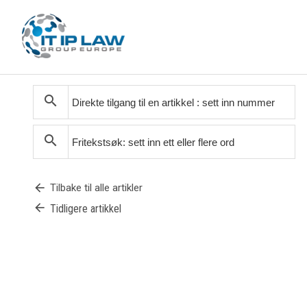
search
search
arrow_back
Tilbake til alle artikler
arrow_back
Tidligere artikkel