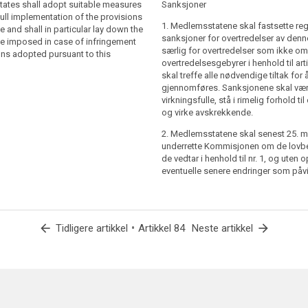
s shall lay down the rules on penalties,
ments (…)of this Regulation in particular
ates shall adopt suitable measures
Sanksjoner
nfringements of the provisions of this
nts which are not subject to
full implementation of the provisions
1. Medlemsstatene skal fastsette re
 shall take all measures necessary to
fines pursuant to (…) Article 79a
ve and shall in particular lay down the
sanksjoner for overtredelser av denn
ey are implemented, including where the
shall lay down the rules on penalties
be imposed in case of infringement
særlig for overtredelser som ikke om
not comply with the obligation to
uch infringements and shall take all
ons adopted pursuant to this
overtredelsesgebyrer i henhold til art
presentative. The penalties provided for
sary to ensure that they are
skal treffe alle nødvendige tiltak for 
ive, proportionate and dissuasive.
). Such penalties shall be effective,
gjennomføres. Sanksjonene skal væ
and dissuasive.
ntroller has established a
virkningsfulle, stå i rimelig forhold ti
 any penalties shall be applied to the
og virke avskrekkende.
 without prejudice to any penalties
 State shall notify to the Commission
2. Medlemsstatene skal senest 25. m
initiated against the controller.
s of its law which it adopts pursuant to
underrette Kommisjonen om de lov
 State shall notify to the Commission
 the date specified in Article 91(2) at
de vedtar i henhold til nr. 1, og uten
s of its law which it adopts pursuant to
 without delay, any subsequent
eventuelle senere endringer som påv
 the date specified in Article 91(2) at
ecting them.
 without delay, any subsequent
ecting them.
arrow_back
•
arrow_forward
Tidligere artikkel
Artikkel 84
Neste artikkel