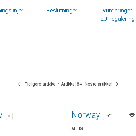
ingslinjer
Beslutninger
Vurderinger
EU-regulering
arrow_back
•
arrow_forward
Tidligere artikkel
Artikkel 84
Neste artikkel
lag
lag
iv
Norway
visibility
compare_arrows
close
close
close
Alt. 84