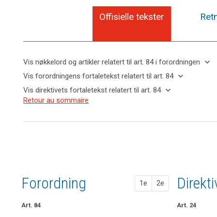
Offisielle tekster
Retn
keyboard_arrow_down
Vis nøkkelord og artikler relatert til art. 84 i forordningen
keyboard_arrow_up
Skjul
keyboard_arrow_down
Vis forordningens fortaletekst relatert til art. 84
search
nøkkelord
keyboard_arrow_up
Skjul
keyboard_arrow_down
Vis direktivets fortaletekst relatert til art. 84
og
forordningens
Nøkkelord
keyboard_arrow_up
Skjul
Retour au sommaire
artikler
(148)
fortaletekst
relatert
direktivets
relatert til
In
til
relatert til art.
fortaletekst
art. 84
order
art.
84
relatert til
84
to
art. 84
strengthen
straffer
the
enforcement
of
Forordning
1. fors
2. fors
Direkt
1e
2e
the
rules
of
Art. 84
Art. 78
Art. 79b
Art. 24
this