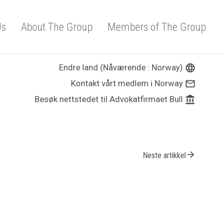
Us
About The Group
Members of The Group
Endre land (Nåværende : Norway)
language
Kontakt vårt medlem i Norway
mail_outline
Besøk nettstedet til Advokatfirmaet Bull
account_balance
arrow_forward
Neste artikkel