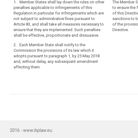
1. Member States shall lay down the rules on other
1. Member State
1. For infringe
The Member St
Regulation,
penalties applicable to infringements of this
applicable to i
for infringeme
to ensure the 
penalties
Regulation in particular for infringements which are
Regulation and
administrative 
of this Directi
including
not subject to administrative fines pursuant to
ensure that th
Member States 
sanctions to 
Article 83, and shall take all measures necessary to
administrative
controller did 
applicable to s
of the provisi
ensure that they are implemented. Such penalties
designate a re
measures neces
Directive.
fines
shall be effective, proportionate and dissuasive.
must be effect
implemented (…
should
proportionate 
be
2. Each Member State shall notify to the
2. Where the co
imposed
Commission the provisions of its law which it
representative,
2. (…).
adopts pursuant to paragraph 1, by 25 May 2018
representative,
for
3. Each Member
and, without delay, any subsequent amendment
which could be 
any
those provision
affecting them.
infringement
3. Each Member
paragraph 1, by
of
those provision
the latest and,
paragraph 1, by
amendment aff
this
the latest and,
Regulation,
amendment aff
in
addition
to,
or
instead
of
2016 - www.itiplaw.eu.
appropriate