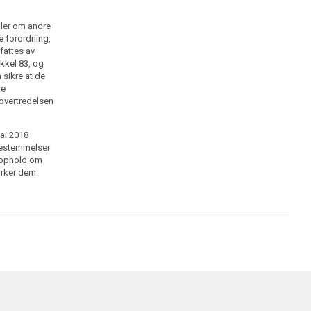
Datatilsynet kan pålegge den som har overtrådt denne
gler om andre
loven eller forskrifter i medhold av den, å betale et
e forordning,
pengebeløp til statskassen (overtredelsesgebyr) på
fattes av
inntil 10 ganger grunnbeløpet i folketrygden. Fysiske
ikkel 83, og
personer kan bare ilegges overtredelsesgebyr for
å sikre at de
forsettlige eller uaktsomme overtredelser. Et foretak
re
kan ikke ilegges overtredelsesgebyr dersom
l overtredelsen
overtredelsen skyldes forhold utenfor foretakets
kontroll.
ai 2018
Ved vurderingen av om overtredelsesgebyr skal
bestemmelser
ilegges, og ved utmålingen, skal det særlig legges
 opphold om
vekt på
irker dem.
a) hvor alvorlig overtredelsen har krenket de interesser
loven verner,
b) graden av skyld,
c) om overtrederen ved retningslinjer, instruksjon,
opplæring, kontroll eller andre tiltak kunne ha
forebygget overtredelsen,
d) om overtredelsen er begått for å fremme
overtrederens interesser,