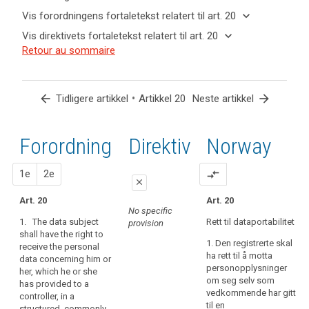
keyboard_arrow_up
Skjul
keyboard_arrow_down
Vis forordningens fortaletekst relatert til art. 20
nøkkelord
keyboard_arrow_up
Skjul
keyboard_arrow_down
Vis direktivets fortaletekst relatert til art. 20
og
forordningens
Nøkkelord
keyboard_arrow_up
Skjul
Retour au sommaire
artikler
(68)
fortaletekst
relatert
direktivets
relatert til
To
til
relatert til art.
fortaletekst
art. 20
further
art.
20
relatert til
20
arrow_back
strengthen
•
arrow_forward
Tidligere artikkel
Artikkel 20
Neste artikkel
art. 20
the
interoperabilitet
control
rett
Forordning
1.
2.
Direktiv
Norway
over
til
his
dataportabilitet
or
forslag
forslag
1e
2e
compare_arrows
close
her
own
Art. 20
Art. 20
close
close
No specific
data,
1. The data subject
Rett til dataportabilitet
provision
Art. 18
Art. 18
where
shall have the right to
the
1. Den registrerte skal
receive the personal
1. The
1. (...)
ha rett til å motta
processing
data concerning him or
data subject
personopplysninger
2.
of
her, which he or she
shall have the
om seg selv som
has provided to a
personal
right, where
The data
vedkommende har gitt
controller, in a
personal data
data
subject shall
til en
structured, commonly