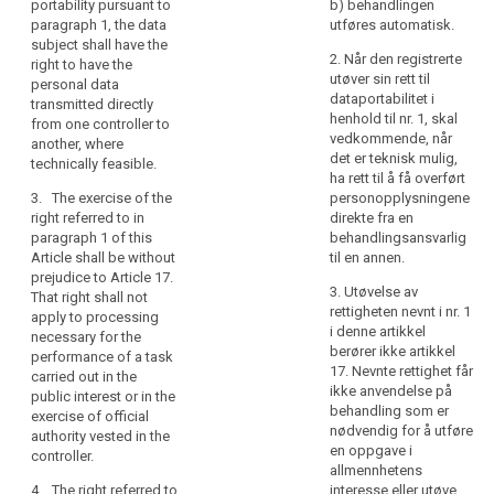
which
portability pursuant to
b) behandlingen
and the
he
paragraph 1, the data
utføres automatisk.
(a) the
processing is
subject shall have the
or
processing is
based on
2. Når den registrerte
right to have the
based on
she
consent or on a
utøver sin rett til
personal data
consent
has
contract, the
dataportabilitet i
transmitted directly
pursuant to
provided
data subject
henhold til nr. 1, skal
from one controller to
point (a) of
shall have the
vedkommende, når
to
another, where
Article 6(1) or
right to transmit
det er teknisk mulig,
a
technically feasible.
point (a) of
those personal
ha rett til å få overført
controller
Article 9 (2) or
data and any
3. The exercise of the
personopplysningene
on a contract
in
other
right referred to in
direkte fra en
pursuant to
search
a
information
paragraph 1 of this
behandlingsansvarlig
point (b) of
structured,
provided by the
Article shall be without
til en annen.
Article 6 (1);
data subject
prejudice to Article 17.
commonly
and
3. Utøvelse av
and retained by
That right shall not
used,
rettigheten nevnt i nr. 1
an automated
apply to processing
(b) the
machine-
i denne artikkel
processing
necessary for the
processing is
readable
berører ikke artikkel
system, into
performance of a task
carried out by
and
17. Nevnte rettighet får
another one, in
carried out in the
automated
ikke anvendelse på
interoperable
an electronic
public interest or in the
means.
behandling som er
format which is
exercise of official
format,
nødvendig for å utføre
2a. The exercise
commonly
authority vested in the
and
en oppgave i
of this right
used, without
controller.
to
allmennhetens
shall be without
hindrance from
transmit
4. The right referred to
interesse eller utøve
prejudice to