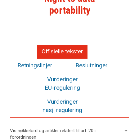
portability
Offisielle tekster
Retningslinjer
Beslutninger
Vurderinger
EU-regulering
Vurderinger
nasj. regulering
keyboard_arrow_down
Vis nøkkelord og artikler relatert til art. 20 i
forordningen