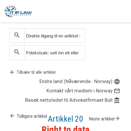
search
search
arrow_back
Tilbake til alle artikler
Endre land (Nåværende : Norway)
language
Kontakt vårt medlem i Norway
mail_outline
Besøk nettstedet til Advokatfirmaet Bull
account_balance
arrow_back
Tidligere artikkel
Artikkel 20
arrow_forward
Neste artikkel
Right to data