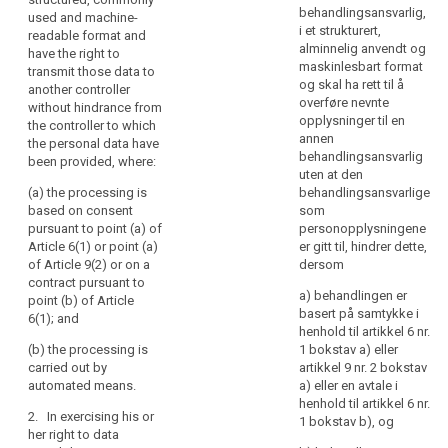
are processed
is
have the right to
behandlingsansvarlig,
used and machine-
by electronic
receive the
carried
i et strukturert,
readable format and
means and in a
personal data
alminnelig anvendt og
out
have the right to
structured and
concerning him
maskinlesbart format
by
transmit those data to
commonly
or her, which he
og skal ha rett til å
another controller
automated
used format, to
or she has
overføre nevnte
without hindrance from
obtain from the
means,
provided to a
opplysninger til en
the controller to which
controller a
the
controller, in a
annen
the personal data have
copy of data
structured and
data
behandlingsansvarlig
been provided, where:
undergoing
commonly
uten at den
subject
processing in
used and
(a) the processing is
behandlingsansvarlige
should
an electronic
machine -
based on consent
som
also
and structured
readable
pursuant to point (a) of
personopplysningene
format which is
be
format and
Article 6(1) or point (a)
er gitt til, hindrer dette,
commonly
allowed
have the right to
of Article 9(2) or on a
dersom
used and
transmit those
to
contract pursuant to
allows for
a) behandlingen er
data to another
point (b) of Article
receive
further use by
basert på samtykke i
controller
6(1); and
personal
the data
henhold til artikkel 6 nr.
without
data
subject.
(b) the processing is
1 bokstav a) eller
hindrance from
concerning
carried out by
artikkel 9 nr. 2 bokstav
the controller to
2. Where
automated means.
him
a) eller en avtale i
which the data
the data
henhold til artikkel 6 nr.
have been
or
subject has
2. In exercising his or
1 bokstav b), og
provided,
her
provided the
her right to data
where:
personal data