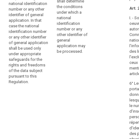
shall determine
national identification
the specific
the conditions
Art. 2
number or any other
conditions for
under which a
identifier of general
the processing
national
I. - 
application. In that
of a national
identification
oeuv
case the national
identification
number or any
autor
identification number
number or any
other identifier of
Comm
or any other identifier
other identifier
general
natio
of general application
of general
application may
l'inf
shall be used only
application. In
be processed.
des l
under appropriate
this case the
l'exc
safeguards for the
national
ceux 
rights and freedoms
identification
ment
of the data subject
number or any
articl
pursuant to this
other identifier
Regulation.
of general
6° Le
application
porta
shall be used
donn
only under
lesqu
appropriate
le n
safeguards for
d'ins
the rights and
pers
freedoms of
réper
the data
d'ide
subject
des 
pursuant to this