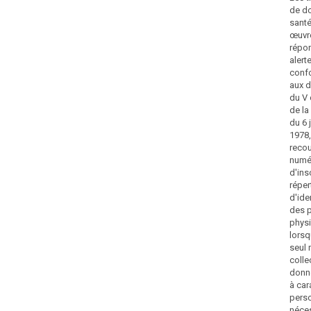
de d
santé
œuvre
répo
alert
conf
aux d
du V 
de la
du 6 
1978,
recou
numé
d'ins
réper
d'ide
des 
phys
lorsq
seul
colle
donn
à car
pers
néce