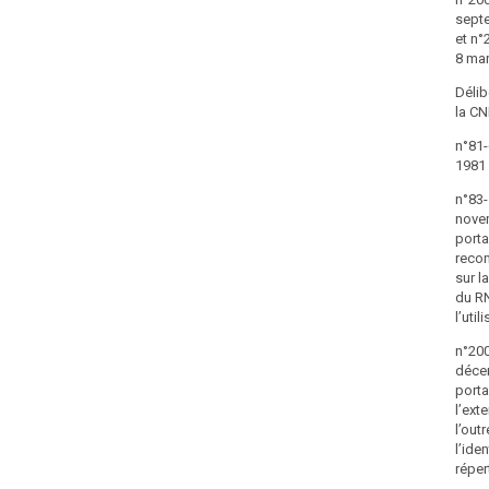
sept
et n°
8 ma
Délib
la CNI
n°81-
1981
n°83-
nove
porta
reco
sur l
du RN
l’util
n°200
déce
porta
l’ext
l’out
l’iden
réper