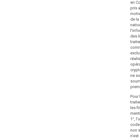
en Co
pris 
search
motiv
de l
natio
l'inf
des l
trait
comme
exclu
réali
opér
cryp
ne so
soum
premi
Pour 
trait
les f
ment
1°, l'
code 
non s
n'est