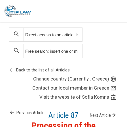
search
search
arrow_back
Back to the list of all Articles
Change country (Currently : Greece)
language
Contact our local member in Greece
mail_outline
Visit the website of Sofia Komna
account_balance
arrow_back
Previous Article
Article 87
arrow_forward
Next Article
Processing of the