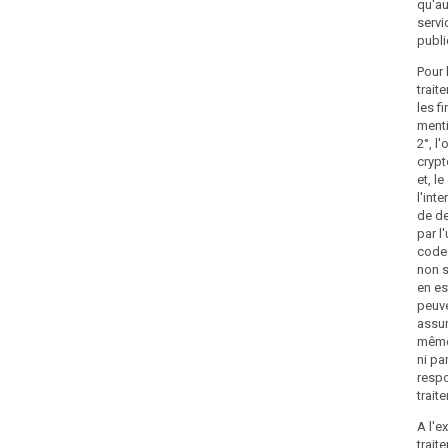
qu'au
servi
publi
Pour 
trait
les f
ment
2°, l
cryp
et, l
l'int
de de
par l'
code
non s
en es
peuve
assur
même
ni par
resp
trait
A l'e
trait