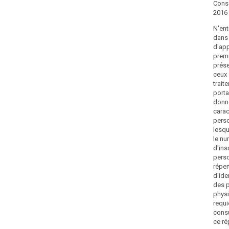
Conse
2016 
N'ent
dans
d'app
premi
prése
ceux
trait
porta
donn
carac
pers
lesqu
le n
d'ins
pers
réper
d'ide
des 
physi
requi
consu
ce ré