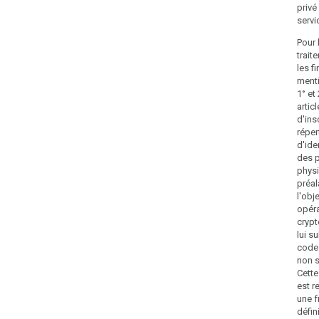
privé
servi
Pour 
trait
les f
ment
1° et
artic
d'ins
réper
d'ide
des 
physi
préa
l'obj
opér
cryp
lui s
code 
non s
Cette
est r
une 
défin