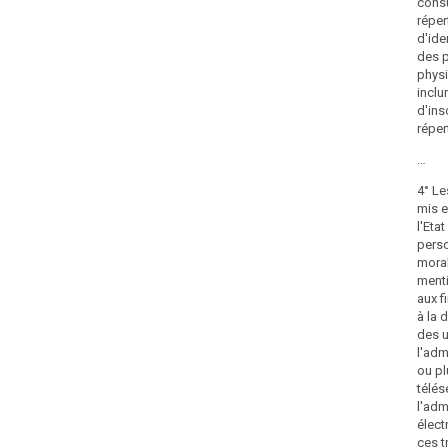
consu
réper
d'ide
des 
phys
inclu
d'ins
répert
…
4° Le
mis e
l'Etat
pers
mora
menti
aux f
à la 
des 
l'adm
ou pl
télés
l'adm
élect
ces t