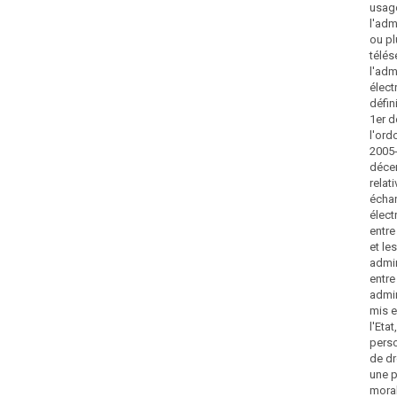
usag
l'adm
ou pl
télés
l'adm
élect
défini
1er d
l'ord
2005
déce
relat
écha
élect
entre
et le
admin
entre
admin
mis e
l'Etat
pers
de dr
une 
moral