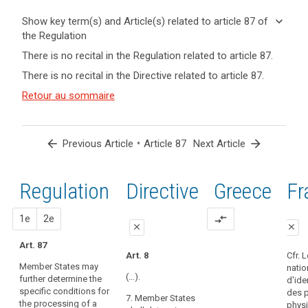
keyboard_arrow_down
Show key term(s) and Article(s) related to article 87 of
the Regulation
keyboard_arrow_up
Hide key
There is no recital in the Regulation related to article 87.
term(s)
There is no recital in the Directive related to article 87.
and
Key
Article(s)
Retour au sommaire
words
related
related
to article
to
article
87
arrow_back
•
arrow_forward
Previous Article
Article 87
Next Article
87
national
Regulation
1st
2nd
Directive
Greece
Fr
identification
number
proposal
proposal
1e
2e
compare_arrows
close
close
Art. 87
close
close
Art. 8
Cfr. 
Member States may
natio
No specific
Art. 80b
(…).
further determine the
d'ide
provision
specific conditions for
Member States
des 
7. Member States
the processing of a
may determine
phys