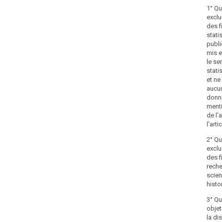
1° Qu
excl
des f
stati
publi
mis e
le se
stati
et ne
aucu
donn
menti
de l'a
l'artic
2° Qu
excl
des f
rech
scien
histo
3° Qu
objet
la di