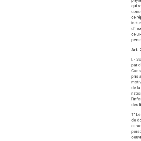
physi
Regulation.
qui r
consu
ce ré
inclu
d'ins
celui
perso
Art. 
I. - 
par d
Conse
pris 
motiv
de l
natio
l'inf
des l
1° Le
de d
carac
perso
oeuvr