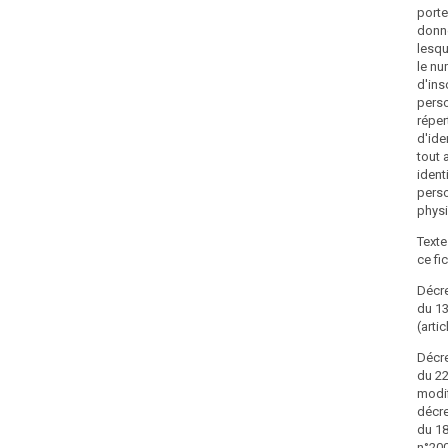
porte
donn
lesqu
le n
d'ins
pers
réper
d'ide
tout 
ident
pers
phys
Texte
ce fi
Décre
du 1
(artic
Décre
du 22
modif
décre
du 18
n°20