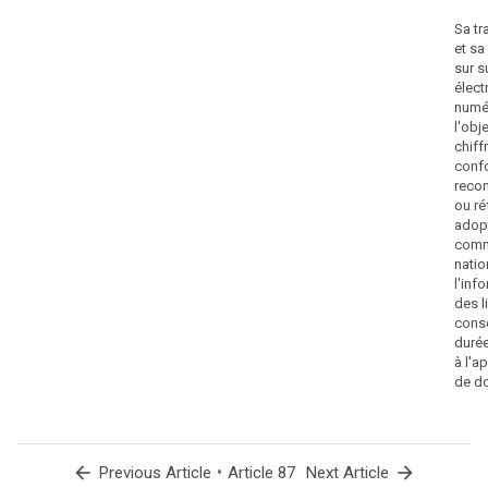
Sa tr
et sa
sur s
élect
numé
l'obj
chiff
conf
reco
ou ré
adopt
comm
natio
l'inf
des li
conse
durée
à l'a
de d
arrow_back
•
arrow_forward
Previous Article
Article 87
Next Article