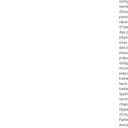
comp
numé
d'ins
pers
réper
d'ide
des 
physi
mise
des t
inter
préju
oblig
inco
resp
trait
leurs
trait
appli
secti
chapi
règle
2016
Parl
euro