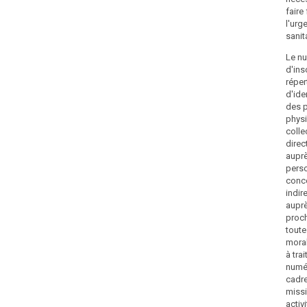
faire
l'urg
sanit
Le n
d'ins
réper
d'ide
des 
phys
colle
dire
aupr
pers
conce
indir
auprè
proc
tout
moral
à trai
numé
cadre
miss
activi