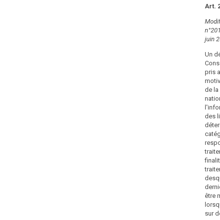
Art. 
Modifi
n°201
juin 
Un dé
Conse
pris 
motiv
de l
natio
l'inf
des l
déter
catég
resp
trait
final
trait
desq
derni
être 
lorsq
sur 