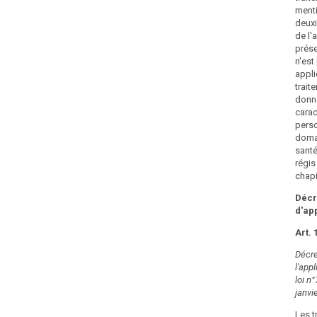
ment
deuxi
de l'a
prése
n'est
appli
trait
donn
carac
perso
doma
santé
régis
chapi
Décr
d'ap
Art. 
Décre
l'appl
loi n
janvi
Les t