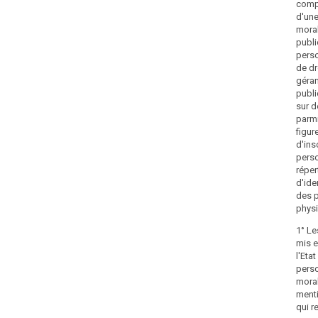
compt
d'un
moral
publi
pers
de dr
géran
publi
sur 
parmi
figur
d'ins
pers
réper
d'ide
des 
physi
1° Le
mis e
l'Etat
pers
mora
menti
qui r