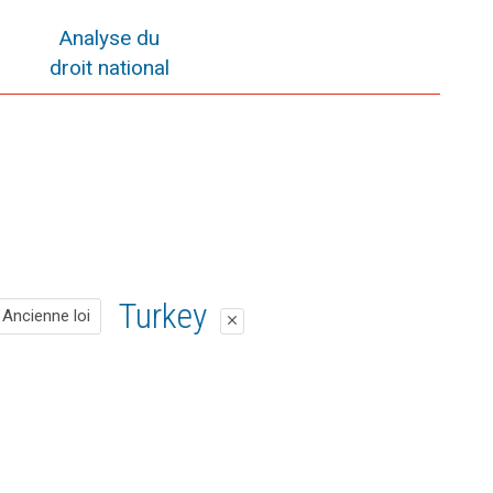
Analyse du
droit national
Ancienne loi
Turkey
Ancienne loi
close
close
Pas de disposition correspondante