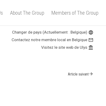
Us
About The Group
Members of The Group
Changer de pays (Actuellement : Belgique)
language
Contactez notre membre local en Belgique
mail_outline
Visitez le site web de Ulys
account_balance
arrow_forward
Article suivant