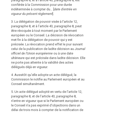
paragraphe 8, et à l'article 43, paragraphe 8, est
paragraphe 7, à 
en vigueur du 
les
conférée à la Commission pour une durée
paragraphe 9, à 
indéterminée à compter du… [
libertés
date d'entrée en
3. La délégation
paragraphe 4, à 
vigueur du présent règlement
].
paragraphe 7, 
et
paragraphe 5, à 
par le Parleme
paragraphe 3, à 
droits
3. La délégation de pouvoir visée à l'article 12,
de révocation m
paragraphe 5, à 
fondamentaux
paragraphe 8, et à l'article 43, paragraphe 8, peut
est précisée. L
paragraphe 8, à 
des
être révoquée à tout moment par le Parlement
celui de la pub
37, paragraphe 2
européen ou le Conseil. La décision de révocation
personnes
officiel de l'U
43, paragraphe 3
met fin à la délégation de pouvoir qui y est
physiques,
qui y est précis
79, paragraphe 6
précisée. La révocation prend effet le jour suivant
des actes délé
et
82, paragraphe 
celui de la publication de ladite décision au
Journal
conférée à la
en
officiel de l'Union européenne
ou à une date
4. Aussitôt qu'
indéterminée à
particulier
ultérieure qui est précisée dans ladite décision. Elle
Commission le 
du présent règ
leur
ne porte pas atteinte à la validité des actes
Conseil simult
pouvoir visée à 
délégués déjà en vigueur.
droit
paragraphe 3, à 
5. Un acte délé
à
paragraphe 5, à 
4. Aussitôt qu'elle adopte un acte délégué, la
bis, paragraphe
la
paragraphe 3, à 
Commission le notifie au Parlement européen et au
Parlement euro
paragraphe 6, à 
protection
Conseil simultanément.
d'objections d
paragraphe 3, à 
la notification
des
5. Un acte délégué adopté en vertu de l'article 12,
paragraphe 5, à 
Conseil ou si, a
données
paragraphe 8, et de l'article 43, paragraphe 8,
paragraphe 5, à 
Parlement euro
à
n'entre en vigueur que si le Parlement européen ou
paragraphe 6, à 
informé la Com
caractère
le Conseil n'a pas exprimé d'objections dans un
paragraphe 11, à
exprimer d'obj
délai de trois mois à compter de la notification de
personnel,
39, paragraphe 2
mois à l'initia