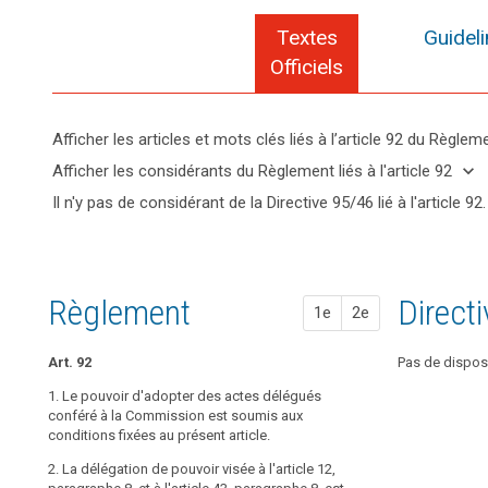
Textes
Guidel
Officiels
Afficher les articles et mots clés liés à l’article 92 du Règlem
keyboard_arrow_up
Cacher
keyboard_arrow_down
Afficher les considérants du Règlement liés à l'article 92
les
keyboard_arrow_up
Cacher les
Il n'y pas de considérant de la Directive 95/46 lié à l'article 92.
articles
considérants
Mots
et
(166)
du
clés
mots
Afin
liés
Règlement
clés
de
à
liés à l'article
l'article
liés à
remplir
Règlement
Propos
Propos
Direct
92
1e
2e
92
l’article
les
search
92
objectifs
actes
Art. 92
1. Le pouvoir 
1. Le pouvoir 
Pas de dispos
du
délégués
la Commission 
la Commission 
présent
1. Le pouvoir d'adopter des actes délégués
présent article.
le présent artic
entrée
règlement,
conféré à la Commission est soumis aux
en
conditions fixées au présent article.
2. La délégation
2. La délégation
à
vigueur
paragraphe 5, à 
paragraphe 7, 
savoir
2. La délégation de pouvoir visée à l'article 12,
paragraphe 3, à 
une durée indé
protéger