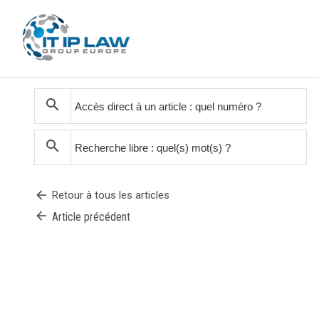
search
search
arrow_back
Retour à tous les articles
arrow_back
Article précédent