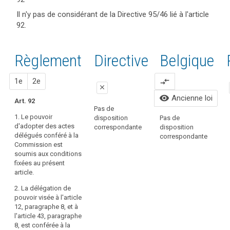
articles
keyboard_arrow_up
Cacher les
Mots
Il n'y pas de considérant de la Directive 95/46 lié à l'article
et
considérants
clés
92.
mots
(166)
liés
du
clés
Afin
à
Règlement
l'article
liés à
de
liés à l'article
Règlement
Proposition
Proposition
Directive
Belgique
92
l’article
remplir
92
92
les
actes
1
2
1e
2e
compare_arrows
objectifs
délégués
close
du
visibility
Ancienne loi
entrée
Art. 92
présent
close
close
Pas de
en
règlement,
1. Le pouvoir
disposition
Pas de
vigueur
1. Le pouvoir
1. Le pouvoir
P
à
d'adopter des actes
correspondante
disposition
d'adopter des
d'adopter des
d
délégués conféré à la
savoir
correspondante
actes délégués
actes délégués
c
Commission est
protéger
conféré à la
conféré à la
soumis aux conditions
les
Commission
Commission
fixées au présent
est soumis aux
est soumis aux
libertés
article.
conditions
conditions
et
fixées au
fixées dans le
2. La délégation de
droits
présent article.
présent article.
pouvoir visée à l'article
fondamentaux
12, paragraphe 8, et à
2. La délégation
2. La délégation
des
l'article 43, paragraphe
de pouvoir
de pouvoir
personnes
8, est conférée à la
visée à l'article
visée à (…)