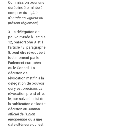
physiques,
Commission pour une
6, paragraphe
l'article 39 bis,
et
durée indéterminée à
5, à l'article 8,
paragraphe 7,
compter du… [
date
en
paragraphe 3, à
(…) est
d'entrée en vigueur du
particulier
l'article 9,
conférée à la
présent règlement
].
paragraphe 3, à
Commission
leur
l'article 12,
pour une durée
droit
3. La délégation de
paragraphe 5, à
indéterminée à
pouvoir visée à l'article
à
l'article 14,
compter de la
12, paragraphe 8, et à
la
paragraphe 7, à
date d'entrée
l'article 43, paragraphe
protection
l'article 15,
en vigueur du
8, peut être révoquée à
des
paragraphe 3, à
présent
tout moment par le
l'article 17,
règlement.
données
Parlement européen
paragraphe 9, à
à
ou le Conseil. La
3. La délégation
l'article 20,
décision de
caractère
de pouvoir
paragraphe 6, à
révocation met fin à la
personnel,
visée à (…)
l'article 22,
délégation de pouvoir
et
l'article 39 bis,
paragraphe 4, à
qui y est précisée. La
paragraphe 7,
garantir
l'article 23,
révocation prend effet
(…) peut être
paragraphe 3, à
la
le jour suivant celui de
révoquée à tout
l'article 26,
libre
la publication de ladite
moment par le
paragraphe 5, à
décision au
Journal
circulation
Parlement
l'article 28,
officiel de l'Union
de
européen ou le
paragraphe 5, à
search
européenne
ou à une
ces
Conseil. La
l'article 30,
date ultérieure qui est
décision de
données
paragraphe 3, à