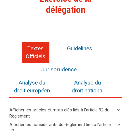
délégation
Textes
Guidelines
Officiels
Jurisprudence
Analyse du
Analyse du
droit européen
droit national
keyboard_arrow_down
Afficher les articles et mots clés liés à l’article 92 du
Règlement
keyboard_arrow_up
Cacher
keyboard_arrow_down
Afficher les considérants du Règlement liés à l'article
les
92