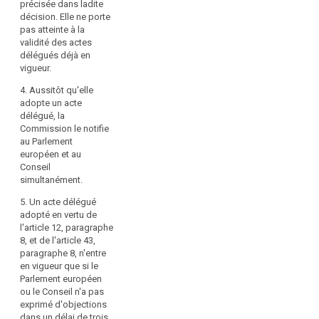
précisée dans ladite
révocation met
l'article 31,
au
décision. Elle ne porte
fin à la
paragraphe 5, à
sein
pas atteinte à la
délégation de
l'article 32,
validité des actes
de
pouvoir qui y
paragraphe 5, à
délégués déjà en
l'Union,
est précisée. La
l'article 33,
vigueur.
il
révocation
paragraphe 6, à
prend effet le
convient
l'article 34,
4. Aussitôt qu'elle
jour suivant
paragraphe 8, à
adopte un acte
de
celui de la
l'article 35,
délégué, la
déléguer
publication de
paragraphe 11,
Commission le notifie
à
ladite décision
à l'article 37,
au Parlement
la
au Journal
paragraphe 2, à
européen et au
Commission
officiel de
l'article 39,
Conseil
l'Union
le
paragraphe 2, à
simultanément.
européenne ou
l'article 43,
pouvoir
à une date
5. Un acte délégué
paragraphe 3, à
d'adopter
ultérieure qui y
adopté en vertu de
l'article 44,
des
est précisée.
l'article 12, paragraphe
paragraphe 7, à
actes
Elle ne porte
8, et de l'article 43,
l'article 79,
conformément
pas atteinte à la
paragraphe 8, n'entre
paragraphe 6, à
validité des
en vigueur que si le
à
l'article 81,
actes délégués
Parlement européen
paragraphe 3, à
l'article
déjà en vigueur.
ou le Conseil n'a pas
l'article 82,
290
exprimé d'objections
paragraphe 3,
du
4. Aussitôt
dans un délai de trois