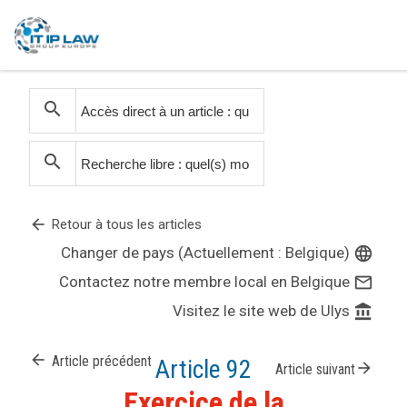
search
search
arrow_back
Retour à tous les articles
Changer de pays (Actuellement : Belgique)
language
Contactez notre membre local en Belgique
mail_outline
Visitez le site web de Ulys
account_balance
arrow_back
Article précédent
Article 92
arrow_forward
Article suivant
Exercice de la