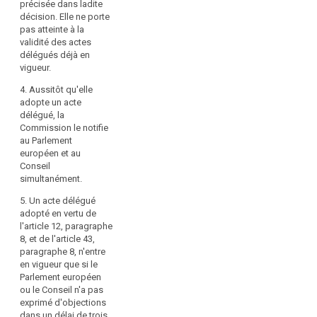
précisée dans ladite
révocation met
l'article 31,
au
décision. Elle ne porte
fin à la
paragraphe 5, à
sein
pas atteinte à la
délégation de
l'article 32,
validité des actes
de
pouvoir qui y
paragraphe 5, à
délégués déjà en
l'Union,
est précisée. La
l'article 33,
vigueur.
il
révocation
paragraphe 6, à
prend effet le
convient
l'article 34,
4. Aussitôt qu'elle
jour suivant
paragraphe 8, à
adopte un acte
de
celui de la
l'article 35,
délégué, la
déléguer
publication de
paragraphe 11,
Commission le notifie
à
ladite décision
à l'article 37,
au Parlement
la
au Journal
paragraphe 2, à
européen et au
Commission
officiel de
l'article 39,
Conseil
l'Union
le
paragraphe 2, à
simultanément.
européenne ou
l'article 43,
pouvoir
à une date
5. Un acte délégué
paragraphe 3, à
d'adopter
ultérieure qui y
adopté en vertu de
l'article 44,
des
est précisée.
l'article 12, paragraphe
paragraphe 7, à
actes
Elle ne porte
8, et de l'article 43,
l'article 79,
conformément
pas atteinte à la
paragraphe 8, n'entre
paragraphe 6, à
validité des
en vigueur que si le
à
l'article 81,
actes délégués
Parlement européen
paragraphe 3, à
l'article
déjà en vigueur.
ou le Conseil n'a pas
l'article 82,
290
exprimé d'objections
paragraphe 3,
du
4. Aussitôt
dans un délai de trois