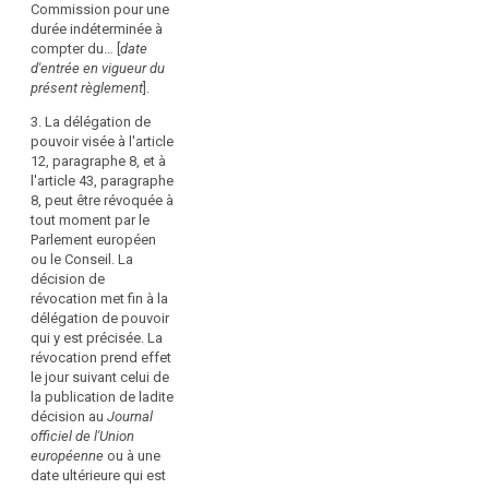
physiques,
Commission pour une
6, paragraphe
l'article 39 bis,
et
durée indéterminée à
5, à l'article 8,
paragraphe 7,
compter du… [
date
en
paragraphe 3, à
(…) est
d'entrée en vigueur du
particulier
l'article 9,
conférée à la
présent règlement
].
paragraphe 3, à
Commission
leur
l'article 12,
pour une durée
droit
3. La délégation de
paragraphe 5, à
indéterminée à
pouvoir visée à l'article
à
l'article 14,
compter de la
12, paragraphe 8, et à
la
paragraphe 7, à
date d'entrée
l'article 43, paragraphe
protection
l'article 15,
en vigueur du
8, peut être révoquée à
des
paragraphe 3, à
présent
tout moment par le
l'article 17,
règlement.
données
Parlement européen
paragraphe 9, à
à
ou le Conseil. La
3. La délégation
l'article 20,
décision de
caractère
de pouvoir
paragraphe 6, à
révocation met fin à la
personnel,
visée à (…)
l'article 22,
délégation de pouvoir
et
l'article 39 bis,
paragraphe 4, à
qui y est précisée. La
paragraphe 7,
garantir
l'article 23,
révocation prend effet
(…) peut être
paragraphe 3, à
la
le jour suivant celui de
révoquée à tout
l'article 26,
libre
la publication de ladite
moment par le
paragraphe 5, à
décision au
Journal
circulation
Parlement
l'article 28,
officiel de l'Union
de
européen ou le
paragraphe 5, à
search
européenne
ou à une
ces
Conseil. La
l'article 30,
date ultérieure qui est
décision de
données
paragraphe 3, à