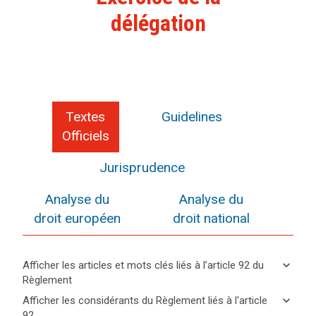
délégation
Textes
Guidelines
Officiels
Jurisprudence
Analyse du
Analyse du
droit européen
droit national
keyboard_arrow_down
Afficher les articles et mots clés liés à l’article 92 du
Règlement
keyboard_arrow_up
Cacher
keyboard_arrow_down
Afficher les considérants du Règlement liés à l'article
les
92