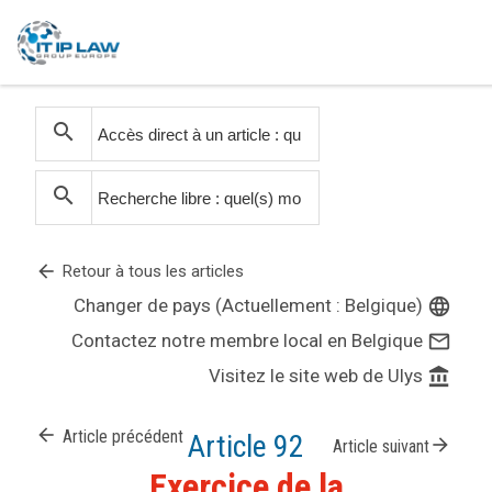
search
search
arrow_back
Retour à tous les articles
Changer de pays (Actuellement : Belgique)
language
Contactez notre membre local en Belgique
mail_outline
Visitez le site web de Ulys
account_balance
arrow_back
Article précédent
Article 92
arrow_forward
Article suivant
Exercice de la