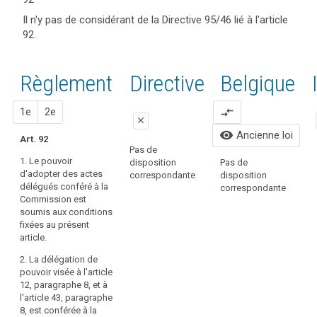
articles
keyboard_arrow_up
Cacher les
Mots
Il n'y pas de considérant de la Directive 95/46 lié à l'article
et
considérants
clés
92.
mots
(166)
liés
du
clés
Afin
à
Règlement
l'article
liés à
de
liés à l'article
Règlement
Proposition
Proposition
Directive
Belgique
92
l’article
remplir
92
92
les
actes
1
2
1e
2e
compare_arrows
objectifs
délégués
close
du
visibility
Ancienne loi
entrée
Art. 92
présent
close
close
Pas de
en
règlement,
1. Le pouvoir
disposition
Pas de
vigueur
1. Le pouvoir
1. Le pouvoir
P
à
d'adopter des actes
correspondante
disposition
d'adopter des
d'adopter des
d
délégués conféré à la
savoir
correspondante
actes délégués
actes délégués
c
Commission est
protéger
conféré à la
conféré à la
soumis aux conditions
les
Commission
Commission
fixées au présent
est soumis aux
est soumis aux
libertés
article.
conditions
conditions
et
fixées au
fixées dans le
2. La délégation de
droits
présent article.
présent article.
pouvoir visée à l'article
fondamentaux
12, paragraphe 8, et à
2. La délégation
2. La délégation
des
l'article 43, paragraphe
de pouvoir
de pouvoir
personnes
8, est conférée à la
visée à l'article
visée à (…)