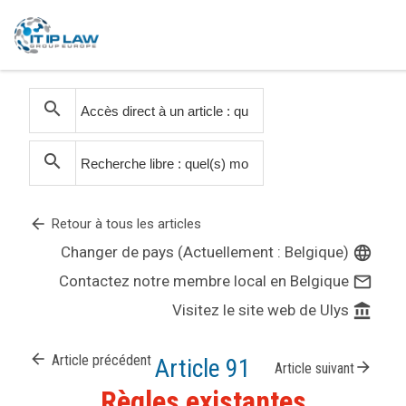
search
search
arrow_back
Retour à tous les articles
Changer de pays (Actuellement : Belgique)
language
Contactez notre membre local en Belgique
mail_outline
Visitez le site web de Ulys
account_balance
arrow_back
Article précédent
Article 91
arrow_forward
Article suivant
Règles existantes