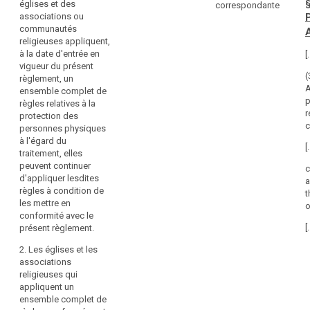
§
églises et des
au
correspondante
membre, des
membre, des
c
associations ou
statut
églises et des
églises et des
communautés
dont
associations
associations
search
religieuses appliquent,
ou
ou
bénéficient,
à la date d'entrée en
[.
communautés
communautés
en
vigueur du présent
religieuses
religieuses
(
vertu
règlement, un
appliquent, à la
appliquent, à la
A
ensemble complet de
du
date d'entrée
date d'entrée
p
règles relatives à la
droit
en vigueur du
en vigueur du
r
protection des
constitutionnel
présent
présent
c
personnes physiques
règlement, un
règlement, un
en
à l'égard du
ensemble
ensemble
[.
vigueur,
traitement, elles
complet de
complet de
les
peuvent continuer
c
règles relatives
règles relatives
d'appliquer lesdites
églises
a
à la protection
à la protection
règles à condition de
et
t
des personnes
des personnes
les mettre en
o
les
physiques à
physiques à
conformité avec le
l’égard du
l'égard du
associations
[.
présent règlement.
traitement des
traitement des
ou
données à
données à
2. Les églises et les
communautés
caractère
caractère
associations
religieuses
personnel, elles
personnel, elles
religieuses qui
dans
peuvent
peuvent
appliquent un
les
continuer
continuer
ensemble complet de
d'appliquer
d'appliquer