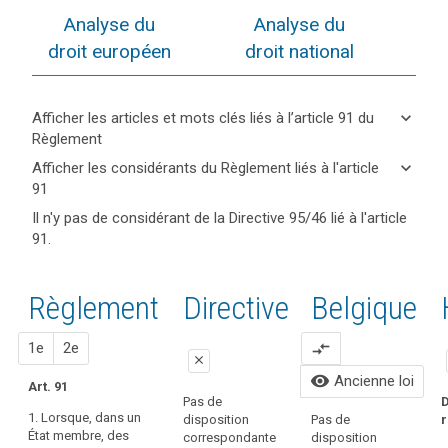
Analyse du
Analyse du
droit européen
droit national
keyboard_arrow_down
Afficher les articles et mots clés liés à l’article 91 du
Règlement
keyboard_arrow_up
Cacher
keyboard_arrow_down
Afficher les considérants du Règlement liés à l'article
les
91
articles
keyboard_arrow_up
Cacher les
Mots
Il n'y pas de considérant de la Directive 95/46 lié à l'article
et
considérants
clés
91.
mots
(165)
liés
du
clés
Le
à
Règlement
l'article
liés à
présent
liés à l'article
Règlement
Proposition
Proposition
Directive
Belgique
91
l’article
règlement
91
91
respecte
entrée
1
2
1e
2e
compare_arrows
et
en
close
ne
vigueur
visibility
Ancienne loi
Art. 91
porte
close
close
Pas de
D
pas
1. Lorsque, dans un
disposition
r
Pas de
1. Lorsque,
1. Lorsque,
P
préjudice
État membre, des
correspondante
disposition
dans un État
dans un État
d