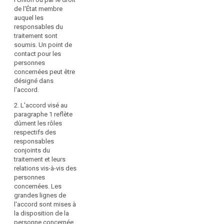
obligations
mesures
de l'État membre
respectives
auquel les
prises
quant à la
responsables du
par
communication
traitement sont
celles-
des
soumis. Un point de
informations
ci,
contact pour les
visées à l'article
exige
personnes
14 et à l'article
une
concernées peut être
14 bis, sauf si
désigné dans
répartition
et dans la
l'accord.
claire
mesure où les
des
obligations
2. L'accord visé au
respectives des
responsabilités
paragraphe 1 reflète
responsables
au
dûment les rôles
du traitement
respectifs des
titre
sont définies
responsables
du
par le droit de
conjoints du
présent
l'Union ou la
traitement et leurs
règlement,
législation de
relations vis-à-vis des
l'État membre à
y
personnes
laquelle les
compris
concernées. Les
responsables
grandes lignes de
lorsque
des données
l'accord sont mises à
le
sont soumis.
la disposition de la
responsable
L'accord
personne concernée.