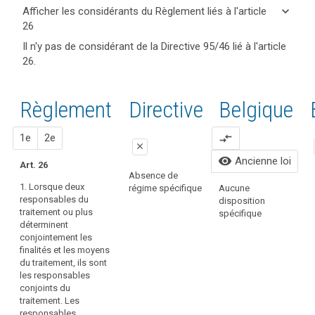
keyboard_arrow_up
Cacher
keyboard_arrow_down
Afficher les considérants du Règlement liés à l'article
les
26
articles
keyboard_arrow_up
Cacher les
Mots
Il n'y pas de considérant de la Directive 95/46 lié à l'article
et
considérants
clés
26.
mots
(79)
liés
du
clés
La
à
Règlement
l'article
liés à
protection
liés à l'article
Règlement
Proposition
Proposition
Directive
Belgique
26
l’article
des
26
26
droits
responsabilité
1
2
1e
2e
compare_arrows
et
close
responsables
libertés
visibility
Ancienne loi
conjoints
Art. 26
des
close
close
Absence de
personnes
1. Lorsque deux
régime spécifique
Aucune
Lorsqu'un
1. Lorsque deux
A
concernées,
responsables du
disposition
responsable du
responsables
r
traitement ou plus
de
spécifique
traitement
du traitement
s
déterminent
même
définit,
ou plus
conjointement les
que
conjointement
déterminent
finalités et les moyens
avec d'autres,
conjointement
la
du traitement, ils sont
les finalités,
les finalités et
responsabilité
les responsables
conditions et
les moyens du
des
conjoints du
moyens du
traitement de
traitement. Les
responsables
traitement de
données à
responsables