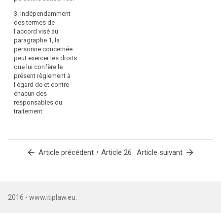
du
précise lequel
des
3. Indépendamment
traitement
responsables
des termes de
détermine
conjoints sert
l'accord visé au
les
de point de
paragraphe 1, la
finalités
contact unique
personne concernée
et
pour que les
peut exercer les droits
les
personnes
que lui confère le
concernées
présent règlement à
moyens
puissent
l'égard de et contre
du
exercer leurs
chacun des
traitement
droits.
responsables du
conjointement
traitement.
avec
2.
d'autres
Indépendamment
responsables
des termes de
du
arrow_back
•
arrow_forward
Article précédent
Article 26
Article suivant
l'accord visé au
traitement,
paragraphe 1,
ou
la personne
concernée peut
lorsqu'une
exercer les
opération
2016 - www.itiplaw.eu.
droits que lui
de
confère le
traitement
présent