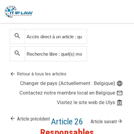
search
search
arrow_back
Retour à tous les articles
Changer de pays (Actuellement : Belgique)
language
Contactez notre membre local en Belgique
mail_outline
Visitez le site web de Ulys
account_balance
arrow_back
Article précédent
Article 26
arrow_forward
Article suivant
Responsables