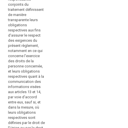
du
données à
caractère
conjoints du
traitement
caractère
personnel, ils
traitement définissent
personnel, les
sont les
et
de manière
responsables
responsables
des
transparente leurs
conjoints du
conjoints du
sous-
obligations
traitement
traitement. Ils
respectives aux fins
traitants,
définissent, par
définissent de
d'assurer le respect
y
voie d’accord,
manière
des exigences du
compris
leurs
transparente,
présent règlement,
obligations
par voie
dans
notamment en ce qui
respectives afin
d'accord, leurs
le
concerne l'exercice
de se
obligations
cadre
des droits de la
conformer aux
respectives afin
personne concernée,
de
exigences du
de se
et leurs obligations
la
présent
conformer aux
respectives quant à la
surveillance
règlement, en
exigences du
communication des
ce qui concerne
présent
exercée
informations visées
notamment les
règlement, en
par
aux articles 13 et 14,
procédures et
ce qui concerne
les
par voie d'accord
mécanismes
notamment (…)
entre eux, sauf si, et
autorités
search
régissant
l'exercice des
dans la mesure, où
de
l'exercice des
droits de la
leurs obligations
contrôle
droits de la
personne
respectives sont
personne
concernée et
et
définies par le droit de
concernée.
leurs
des
l'Union ou par le droit