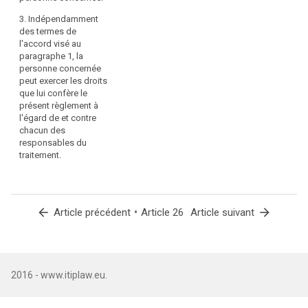
du
précise lequel
des
3. Indépendamment
traitement
responsables
des termes de
détermine
conjoints sert
l'accord visé au
les
de point de
paragraphe 1, la
finalités
contact unique
personne concernée
et
pour que les
peut exercer les droits
les
personnes
que lui confère le
concernées
présent règlement à
moyens
puissent
l'égard de et contre
du
exercer leurs
chacun des
traitement
droits.
responsables du
conjointement
traitement.
avec
2.
d'autres
Indépendamment
responsables
des termes de
du
arrow_back
•
arrow_forward
Article précédent
Article 26
Article suivant
l'accord visé au
traitement,
paragraphe 1,
ou
la personne
concernée peut
lorsqu'une
exercer les
opération
2016 - www.itiplaw.eu.
droits que lui
de
confère le
traitement
présent