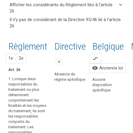
keyboard_arrow_up
Cacher
keyboard_arrow_down
Afficher les considérants du Règlement liés à l'article
les
26
articles
keyboard_arrow_up
Cacher les
Mots
Il n'y pas de considérant de la Directive 95/46 lié à l'article
et
considérants
clés
26.
mots
(79)
liés
du
clés
La
à
Règlement
l'article
liés à
protection
liés à l'article
Règlement
Proposition
Proposition
Directive
Belgique
26
l’article
des
26
26
droits
responsabilité
1
2
1e
2e
compare_arrows
et
close
responsables
libertés
visibility
Ancienne loi
conjoints
Art. 26
des
close
close
Absence de
personnes
1. Lorsque deux
régime spécifique
Aucune
Lorsqu'un
1. Lorsque deux
A
concernées,
responsables du
disposition
responsable du
responsables
r
traitement ou plus
de
spécifique
traitement
du traitement
s
déterminent
même
définit,
ou plus
conjointement les
que
conjointement
déterminent
finalités et les moyens
avec d'autres,
conjointement
la
du traitement, ils sont
les finalités,
les finalités et
responsabilité
les responsables
conditions et
les moyens du
des
conjoints du
moyens du
traitement de
traitement. Les
responsables
traitement de
données à
responsables