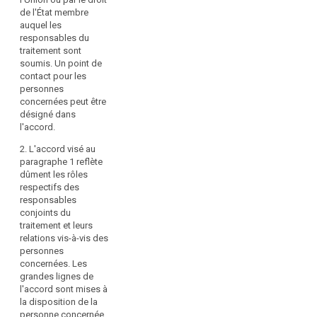
obligations
mesures
de l'État membre
respectives
auquel les
prises
quant à la
responsables du
par
communication
traitement sont
celles-
des
soumis. Un point de
informations
ci,
contact pour les
visées à l'article
exige
personnes
14 et à l'article
une
concernées peut être
14 bis, sauf si
désigné dans
répartition
et dans la
l'accord.
claire
mesure où les
des
obligations
2. L'accord visé au
respectives des
responsabilités
paragraphe 1 reflète
responsables
au
dûment les rôles
du traitement
respectifs des
titre
sont définies
responsables
du
par le droit de
conjoints du
présent
l'Union ou la
traitement et leurs
règlement,
législation de
relations vis-à-vis des
l'État membre à
y
personnes
laquelle les
compris
concernées. Les
responsables
grandes lignes de
lorsque
des données
l'accord sont mises à
le
sont soumis.
la disposition de la
responsable
L'accord
personne concernée.