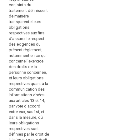
du
données à
caractère
conjoints du
traitement
caractère
personnel, ils
traitement définissent
personnel, les
sont les
et
de manière
responsables
responsables
des
transparente leurs
conjoints du
conjoints du
sous-
obligations
traitement
traitement. Ils
respectives aux fins
traitants,
définissent, par
définissent de
d'assurer le respect
y
voie d’accord,
manière
des exigences du
compris
leurs
transparente,
présent règlement,
obligations
par voie
dans
notamment en ce qui
respectives afin
d'accord, leurs
le
concerne l'exercice
de se
obligations
cadre
des droits de la
conformer aux
respectives afin
personne concernée,
de
exigences du
de se
et leurs obligations
la
présent
conformer aux
respectives quant à la
surveillance
règlement, en
exigences du
communication des
ce qui concerne
présent
exercée
informations visées
notamment les
règlement, en
par
aux articles 13 et 14,
procédures et
ce qui concerne
les
par voie d'accord
mécanismes
notamment (…)
entre eux, sauf si, et
autorités
régissant
l'exercice des
dans la mesure, où
de
l'exercice des
droits de la
search
leurs obligations
contrôle
droits de la
personne
respectives sont
personne
concernée et
et
définies par le droit de
concernée.
leurs
des
l'Union ou par le droit