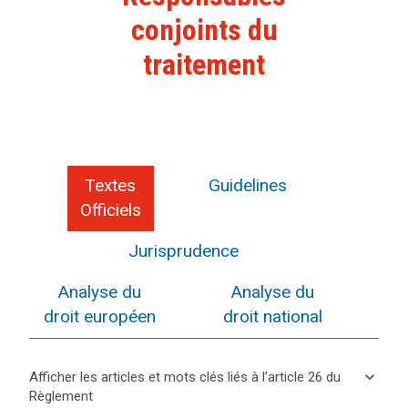
conjoints du
traitement
Textes
Guidelines
Officiels
Jurisprudence
Analyse du
Analyse du
droit européen
droit national
keyboard_arrow_down
Afficher les articles et mots clés liés à l’article 26 du
Règlement