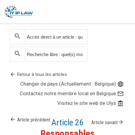
search
search
arrow_back
Retour à tous les articles
Changer de pays (Actuellement : Belgique)
language
Contactez notre membre local en Belgique
mail_outline
Visitez le site web de Ulys
account_balance
arrow_back
Article précédent
Article 26
arrow_forward
Article suivant
Responsables