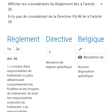
keyboard_arrow_up
Cacher
keyboard_arrow_down
Afficher les considérants du Règlement liés à l'article
les
26
articles
keyboard_arrow_up
Cacher les
Mots
Il n'y pas de considérant de la Directive 95/46 lié à l'article
et
considérants
clés
26.
mots
(79)
liés
du
clés
La
à
Règlement
l'article
liés à
protection
liés à l'article
Règlement
Proposition
Proposition
Directive
Belgique
26
l’article
des
26
26
droits
responsabilité
1
2
1e
2e
compare_arrows
et
close
responsables
libertés
visibility
Ancienne loi
conjoints
Art. 26
des
close
close
Absence de
personnes
1. Lorsque deux
régime spécifique
Aucune
Lorsqu'un
1. Lorsque deux
A
concernées,
responsables du
disposition
responsable du
responsables du
s
traitement ou plus
de
spécifique
traitement définit,
traitement ou plus
déterminent
même
conjointement avec
déterminent
conjointement les
que
d'autres, les finalités,
conjointement les
finalités et les moyens
conditions et moyens
finalités et les
la
du traitement, ils sont
du traitement de
moyens du traitement
responsabilité
les responsables
données à caractère
de données à
des
conjoints du
personnel, les
caractère personnel,
traitement. Les
responsables
responsables
ils sont les
responsables