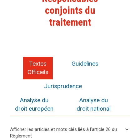
conjoints du
traitement
Textes
Guidelines
Officiels
Jurisprudence
Analyse du
Analyse du
droit européen
droit national
keyboard_arrow_down
Afficher les articles et mots clés liés à l’article 26 du
Règlement