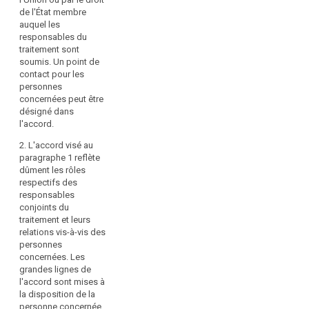
traitement sont
mesures
de l'État membre
définies par le droit
auquel les
prises
de l'Union ou la
responsables du
par
législation de l'État
traitement sont
celles-
membre à laquelle les
soumis. Un point de
responsables des
ci,
contact pour les
données sont
exige
personnes
soumis. L'accord
une
concernées peut être
précise lequel des
désigné dans
répartition
responsables
l'accord.
claire
conjoints sert de
des
point de contact
2. L'accord visé au
unique pour que les
responsabilités
paragraphe 1 reflète
personnes
au
dûment les rôles
concernées puissent
respectifs des
titre
exercer leurs droits.
responsables
du
conjoints du
présent
traitement et leurs
2. Indépendamment
règlement,
relations vis-à-vis des
des termes de
y
personnes
l'accord visé au
compris
concernées. Les
paragraphe 1, la
grandes lignes de
lorsque
personne concernée
l'accord sont mises à
le
peut exercer les
la disposition de la
droits que lui confère
responsable
personne concernée.