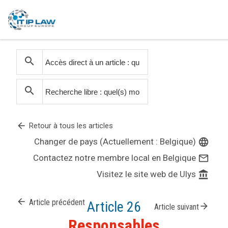
search
search
arrow_back
Retour à tous les articles
Changer de pays (Actuellement : Belgique)
language
Contactez notre membre local en Belgique
mail_outline
Visitez le site web de Ulys
account_balance
arrow_back
Article précédent
Article 26
arrow_forward
Article suivant
Responsables