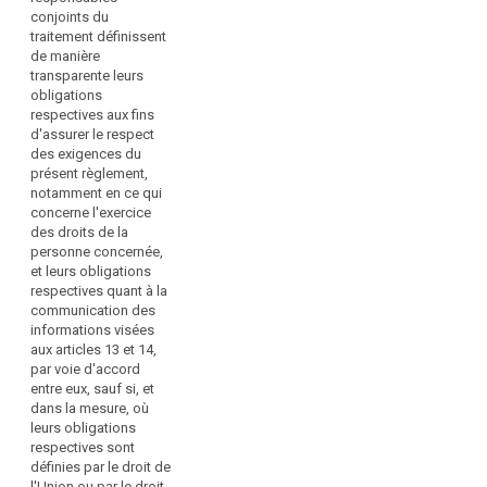
du
conjoints du
responsables
conjoints du
traitement
traitement
conjoints du
traitement définissent
définissent, par voie
traitement. Ils
et
de manière
d’accord, leurs
définissent de
des
transparente leurs
obligations
manière transparente,
sous-
obligations
respectives afin de se
par voie d'accord,
respectives aux fins
traitants,
conformer aux
leurs obligations
d'assurer le respect
y
exigences du présent
respectives afin de se
des exigences du
compris
règlement, en ce qui
conformer aux
présent règlement,
concerne notamment
exigences du présent
dans
notamment en ce qui
les procédures et
règlement, en ce qui
le
concerne l'exercice
mécanismes
concerne notamment
cadre
des droits de la
régissant l'exercice
(…) l'exercice des
personne concernée,
de
des droits de la
droits de la personne
et leurs obligations
la
personne concernée.
concernée et leurs
respectives quant à la
surveillance
obligations
communication des
respectives quant à la
exercée
informations visées
communication des
par
search
aux articles 13 et 14,
informations visées à
les
par voie d'accord
l'article 14 et à l'article
entre eux, sauf si, et
autorités
14 bis, sauf si et dans
dans la mesure, où
de
la mesure où les
leurs obligations
contrôle
obligations
respectives sont
respectives des
et
définies par le droit de
responsables du
des
l'Union ou par le droit